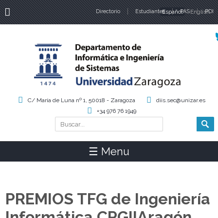
Directorio
Estudiantes
Español
PAS
English
PDI
Idiomas
C/ María de Luna nº 1, 50018 - Zaragoza
diis.sec@unizar.es
+34 976 76 1949
Buscar
Formulario de búsqueda
☰ Menu
PREMIOS TFG de Ingeniería
Informática CPGIIAragón