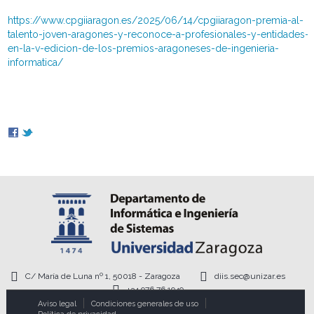
https://www.cpgiiaragon.es/2025/06/14/cpgiiaragon-premia-al-
talento-joven-aragones-y-reconoce-a-profesionales-y-entidades-
en-la-v-edicion-de-los-premios-aragoneses-de-ingenieria-
informatica/
C/ María de Luna nº 1, 50018 - Zaragoza
diis.sec@unizar.es
+34 976 76 1949
Aviso legal
Condiciones generales de uso