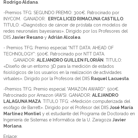
Rodrigo Aldana
.
-Premios TFG: SEGUNDO PREMIO: 300€. Patrocinado por
INYCOM.
GANADOR:
ERYCA LICED RIMACUNA CASTILLO
.
TITULO: «Diagnóstico de cáncer de próstata con modelos de
redes neuronales bayesianas». Dirigido por los Profesores del
DIIS
Javier Resano
y
Adrián Alcolea
.
- Premios TFG: Premio especial “NTT DATA: AHEAD OF
TECHNOLOGY”: 500€.
Patrocinado por NTT DATA.
GANADOR:
ALEJANDRO GUILLEN FLORIÁN
. TITULO:
«Diseño de un entorno 3D para la medición de estados
fisiológicos de los usuarios en la realización de actividades
virtuales». Dirigido por la Profesora del DIIS
Raquel Lacuesta
.
-Premios TFG: Premio especial “AMAZON AWARD”: 500€.
Patrocinado por Amazon (AWS). GANADOR:
ALEJANDRO
LALAGUNA MAZA
. TITULO TFG: «Medición computerizada del
esófago de Barrett». Dirigido por el Profesor del DIIS
José María
Martínez Montiel
y el estudiante del Programa de Doctorado en
Ingeniería de Sistemas e Informática de la U. Zaragoza
Javier
Morlana
.
Enlace: