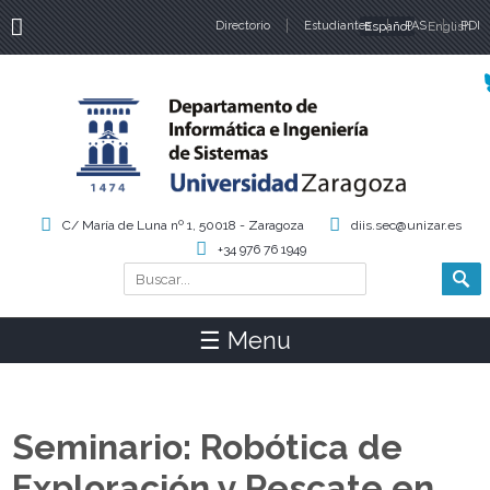
Directorio
Estudiantes
Español
PAS
English
PDI
Idiomas
C/ María de Luna nº 1, 50018 - Zaragoza
diis.sec@unizar.es
+34 976 76 1949
Buscar
Formulario de búsqueda
☰ Menu
Seminario: Robótica de
Exploración y Rescate en