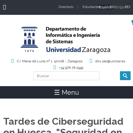
Directorio
Estudiantes
Español
PAS
English
PDI
Idiomas
C/ María de Luna nº 1, 50018 - Zaragoza
diis.sec@unizar.es
+34 976 76 1949
Buscar
Formulario de búsqueda
☰ Menu
Tardes de Ciberseguridad
en Huesca. "Seguridad en