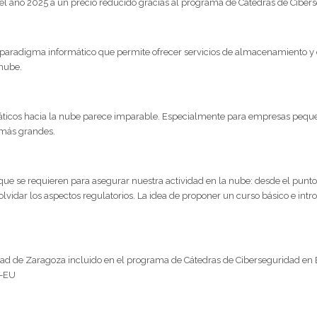
el año 2025 a un precio reducido gracias al programa de Cátedras de Ciber
 paradigma informático que permite ofrecer servicios de almacenamiento y 
 nube.
máticos hacia la nube parece imparable. Especialmente para empresas peq
s más grandes.
que se requieren para asegurar nuestra actividad en la nube: desde el punto
lvidar los aspectos regulatorios. La idea de proponer un curso básico e int
sidad de Zaragoza incluido en el programa de Cátedras de Ciberseguridad e
n-EU