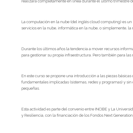
realizará completamente en línea durante el último trimestre d
La computación en la nube (del inglés cloud computing) es un
servicios en la nube, informática en la nube, o simplemente, la
Durante los últimos años la tendencia a mover recursos infor
para gestionar su propia infraestructura. Pero también para la
En este curso se propone una introducción a las piezas básicas 
fundamentales implicadas (sistemas, redes y programas) y sin o
pequeñas.
Esta actividad es parte del convenio entre INCIBE y La Univer
y Resiliencia, con la financiación de los Fondos Next Generatio