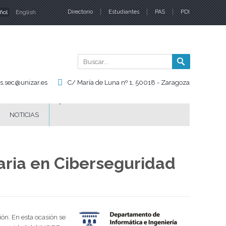
ñol
English
Directorio
Estudiantes
PAS
PDI
iomas
Buscar
Formul
de
is.sec@unizar.es
C/ María de Luna nº 1, 50018 - Zaragoza
búsqu
NOTICIAS
taria en Ciberseguridad
ión. En esta ocasión se