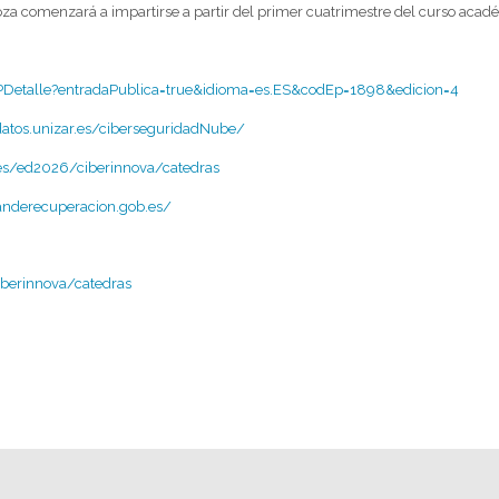
goza comenzará a impartirse a partir del primer cuatrimestre del curso aca
aEPDetalle?entradaPublica=true&idioma=es.ES&codEp=1898&edicion=4
atos.unizar.es/ciberseguridadNube/
es/ed2026/ciberinnova/catedras
landerecuperacion.gob.es/
berinnova/catedras