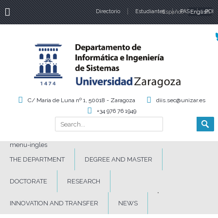
Directorio
Estudiantes
Español
PAS
English
PDI
Language
C/ María de Luna nº 1, 50018 - Zaragoza
diis.sec@unizar.es
+34 976 76 1949
Search
Search form
menu-ingles
THE DEPARTMENT
DEGREE AND MASTER
DOCTORATE
RESEARCH
INNOVATION AND TRANSFER
NEWS