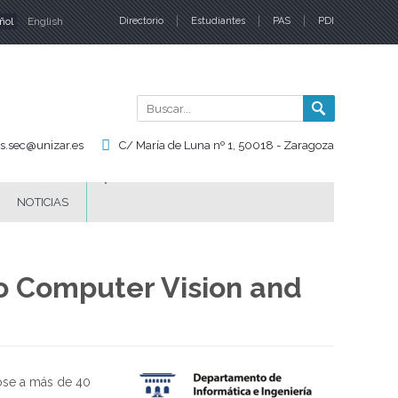
ñol
English
Directorio
Estudiantes
PAS
PDI
iomas
Buscar
Formul
de
is.sec@unizar.es
C/ María de Luna nº 1, 50018 - Zaragoza
búsqu
NOTICIAS
o Computer Vision and
ose a más de 40