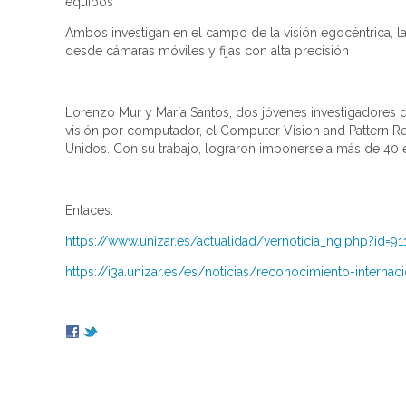
equipos
Ambos investigan en el campo de la visión egocéntrica, la
desde cámaras móviles y fijas con alta precisión
Lorenzo Mur y María Santos, dos jóvenes investigadores d
visión por computador, el Computer Vision and Pattern R
Unidos. Con su trabajo, lograron imponerse a más de 40 e
Enlaces:
https://www.unizar.es/actualidad/vernoticia_ng.php?id=91
https://i3a.unizar.es/es/noticias/reconocimiento-interna