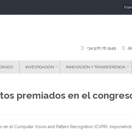
Espa
Id
+34 976 76 1949
di
ORADO
INVESTIGACIÓN
INNOVACIÓN Y TRANSFERENCIA
ntos premiados en el congres
do en el Computer Vision and Pattern Recognition (CVPR), imponiénd