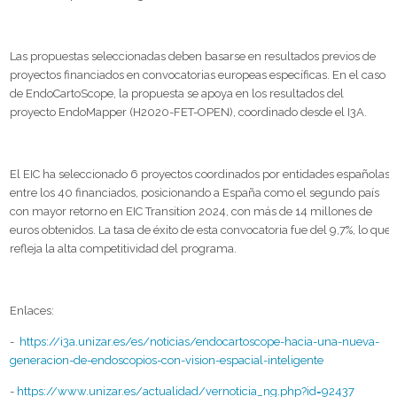
Las propuestas seleccionadas deben basarse en resultados previos de
proyectos financiados en convocatorias europeas específicas. En el caso
de EndoCartoScope, la propuesta se apoya en los resultados del
proyecto EndoMapper (H2020-FET-OPEN), coordinado desde el I3A.
El EIC ha seleccionado 6 proyectos coordinados por entidades españolas
entre los 40 financiados, posicionando a España como el segundo país
con mayor retorno en EIC Transition 2024, con más de 14 millones de
euros obtenidos. La tasa de éxito de esta convocatoria fue del 9,7%, lo que
refleja la alta competitividad del programa.
Enlaces:
-
https://i3a.unizar.es/es/noticias/endocartoscope-hacia-una-nueva-
generacion-de-endoscopios-con-vision-espacial-inteligente
-
https://www.unizar.es/actualidad/vernoticia_ng.php?id=92437