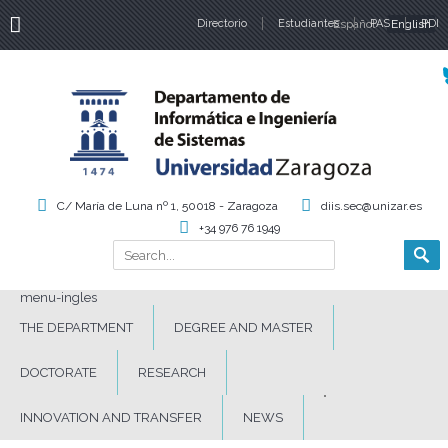
Directorio
Estudiantes
Español
PAS
English
PDI
Language
C/ María de Luna nº 1, 50018 - Zaragoza
diis.sec@unizar.es
+34 976 76 1949
Search
Search form
menu-ingles
THE DEPARTMENT
DEGREE AND MASTER
DOCTORATE
RESEARCH
INNOVATION AND TRANSFER
NEWS