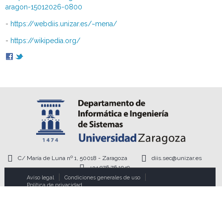
aragon-15012026-0800
-
https://webdiis.unizar.es/~mena/
-
https://wikipedia.org/
C/ María de Luna nº 1, 50018 - Zaragoza
diis.sec@unizar.es
+34 976 76 1949
Aviso legal
Condiciones generales de uso
Política de privacidad