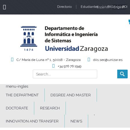
Directorio
Estudiantes
Español
PAS
English
PDI
Language
C/ María de Luna nº 1, 50018 - Zaragoza
diis.sec@unizar.es
+34 976 76 1949
Search
Search form
menu-ingles
THE DEPARTMENT
DEGREE AND MASTER
DOCTORATE
RESEARCH
INNOVATION AND TRANSFER
NEWS