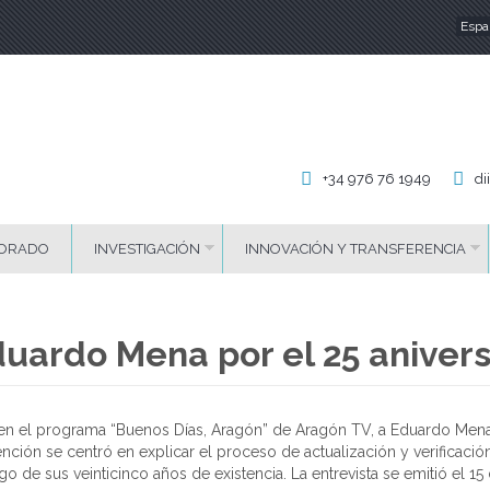
Espa
Id
+34 976 76 1949
di
ORADO
INVESTIGACIÓN
INNOVACIÓN Y TRANSFERENCIA
duardo Mena por el 25 aniver
n en el programa “Buenos Días, Aragón” de Aragón TV, a Eduardo Mena
ción se centró en explicar el proceso de actualización y verificación
rgo de sus veinticinco años de existencia. La entrevista se emitió el 