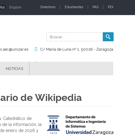
ñol
English
Directorio
Estudiantes
PAS
PDI
iomas
Buscar
Formul
de
is.sec@unizar.es
C/ María de Luna nº 1, 50018 - Zaragoza
búsqu
NOTICIAS
sario de Wikipedia
, Catedrático de
 de la información, la
15 de enero de 2026 y