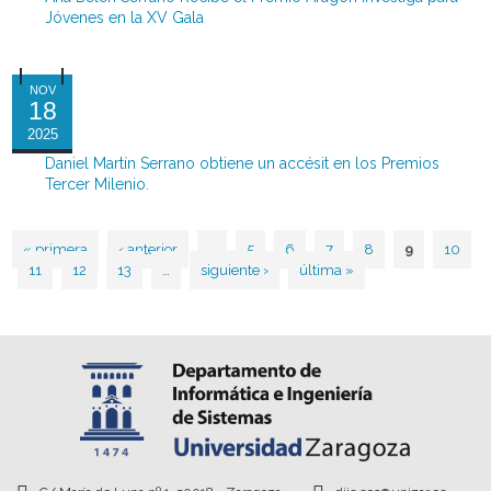
Jóvenes en la XV Gala
NOV
18
2025
Daniel Martín Serrano obtiene un accésit en los Premios
Tercer Milenio.
« primera
‹ anterior
…
5
6
7
8
9
10
Páginas
11
12
13
…
siguiente ›
última »