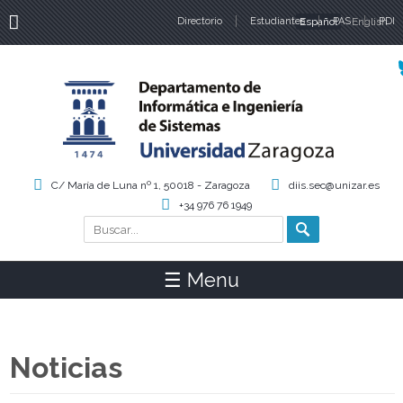
Directorio
Estudiantes
Español
PAS
English
PDI
Idiomas
C/ María de Luna nº 1, 50018 - Zaragoza
diis.sec@unizar.es
+34 976 76 1949
Buscar
Formulario de búsqueda
☰ Menu
Noticias