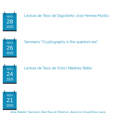
Lectura de Tesis de Dagoberto José Herrera Murillo
NOV
28
2025
Seminario "Cryptography in the quantum era"
NOV
26
2025
Lectura de Tesis de Víctor Martínez Batlle
NOV
24
2025
NOV
21
2025
Ana Belén Serrano Recibe el Premio Aragón Investiga para