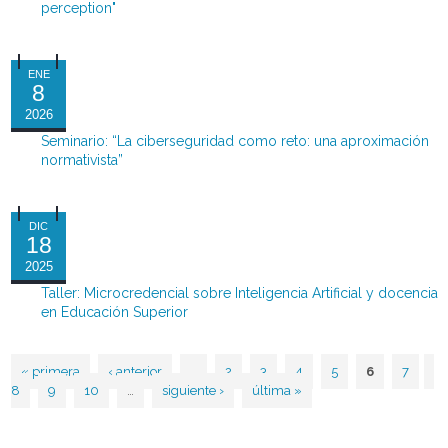
perception"
ENE
8
2026
Seminario: “La ciberseguridad como reto: una aproximación
normativista”
DIC
18
2025
Taller: Microcredencial sobre Inteligencia Artificial y docencia
en Educación Superior
« primera
‹ anterior
…
2
3
4
5
6
7
Páginas
8
9
10
…
siguiente ›
última »