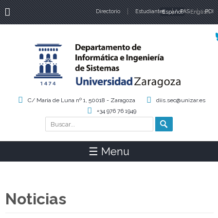
Directorio
Estudiantes
Español
PAS
English
PDI
Idiomas
C/ María de Luna nº 1, 50018 - Zaragoza
diis.sec@unizar.es
+34 976 76 1949
Buscar
Formulario de búsqueda
☰ Menu
Noticias