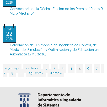
2026
Convocatoria de la Décima Edición de los Premios “Pedro R.
Muro Medrano”
ENE
22
2026
Celebración del II Simposio de Ingeniería de Control, de
Modelado, Simulación y Optimización y de Educación en
Automática (SIME 2026)
« primera
‹ anterior
1
2
3
4
5
6
7
Páginas
8
9
…
siguiente ›
última »