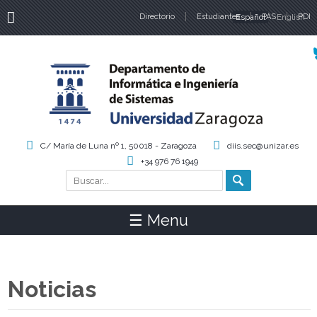
Directorio
Estudiantes
Español
PAS
English
PDI
Idiomas
C/ María de Luna nº 1, 50018 - Zaragoza
diis.sec@unizar.es
+34 976 76 1949
Buscar
Formulario de búsqueda
☰ Menu
Noticias