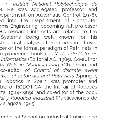
hD in
Institut National Polytechnique de
). He was aggregated professor and
epartment on Automatic Control (1978),
med into the Department of Computer
ems Engineering
, becoming full professor
His research interests are related to the
 Systems being well known for his
tructural analysis of Petri nets in all over
cer of the formal paradigm of Petri nets in
he pioneering book
Las Redes de Petri: en
 Informática
(Editorial AC, 1985). Co-author
tri Nets in Manufacturing
. (Chapman and
 co-editor of
Control of discrete event
ives of automata and Petri nets
(Springer,
in robotics in Spain, was promoter and
ible of ROBOTICA, the Int.
Fair of Robotics
a, 1984-1989), and co-editor of the book
cial y Robótica Industrial
(Publicaciones de
Zaragoza, 1985).
echnical School on Industrial Engineering