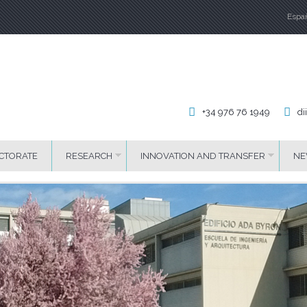
Espa
La
+34 976 76 1949
di
CTORATE
RESEARCH
INNOVATION AND TRANSFER
NE