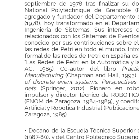
septiembre de 1978 tras finalizar su do
National Polytechnique de Grenoble (F
agregado y fundador del Departamento 
(1978), hoy transformado en el Departam
Ingeniería de Sistemas. Sus intereses d
relacionados con los Sistemas de Eventos
conocido por sus contribuciones sobre el 
las redes de Petri en todo el mundo. Int
formal de las redes de Petri en España es 
“Las Redes de Petri: en la Automática y la
AC, 1985).
Co-autor del libro
Pract
Manufacturing
(Chapman and Hall, 1993)
of discrete event systems.
Perspectives
nets
(Springer, 2012). Pionero en rob
impulsor y director técnico de ROBOTICA
(FNOM de Zaragoza, 1984-1989), y coeditor
Artificial y Robótica Industrial (Publicacio
Zaragoza, 1985).
• Decano de la Escuela Técnica Superior d
(1987-89), y del Centro Politécnico Superior