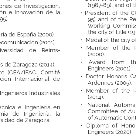
(1987-89), and of 
nés de Investigación,
ión e Innovación de la
• President of the 
95).
95) and of the R
Working Commissi
the city of Lille (19
ría de España (2000).
• Medal of the city of 
ecomunicación (2001).
•
Member of the R
versidad de Reims-
(2000).
•
Award from the
s de Zaragoza (2014).
Engineers (2001).
co (CEA/IFAC, Comité
•
Doctor Honoris C
ión Internacional de
Ardennes (2005).
•
Member of the R
Ingenieros Industriales
(2014).
•
National Automa
écnica e Ingeniería en
Committee of Aut
ia de Ingeniería, la
of Automatic Contr
ersidad de Zaragoza.
•
Diploma of Honor 
Engineers (2020)