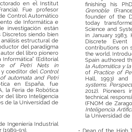
ctorado en el Institut
finishing his P
rancia). Fue profesor
Grenoble
(France
de Control Automático
founder of the D
ento de Informática e
today transfor
e investigación están
Science and Syst
 Discretos siendo bien
in January 1983. 
análisis estructural de
Discrete Event
roductor del paradigma
contributions on s
autor del libro pionero
the world.
Introdu
 Informática” (Editorial
Spain authored t
ice of Petri Nets in
la Automática y la
y coeditor del
Control
of
Practice of Pe
 of automata and Petri
Hall, 1993) and
ótica en España, fue
systems. Perspect
, la Feria de Robótica
2012). Pioneers 
 del libro Inteligencia
technical respons
nes de la Universidad de
(FNOM de Zaragoz
Inteligencia Artifi
la Universidad de 
e Ingeniería Industrial
 (1989-93).
•
Dean of the High T