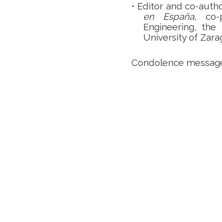
•
Editor and co-auth
en España
, co-
Engineering, the
University of Zara
Condolence messages