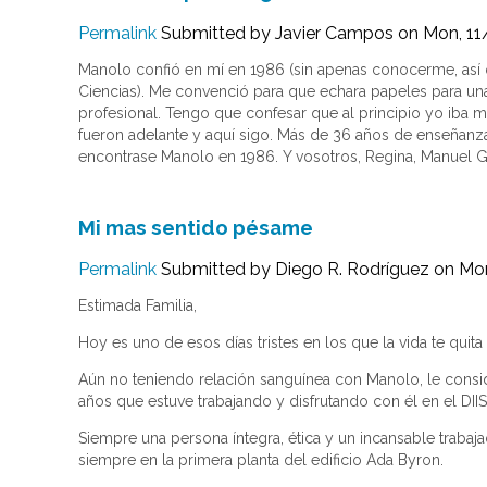
Permalink
Submitted by
Javier Campos
on Mon, 11
Manolo confió en mí en 1986 (sin apenas conocerme, así 
Ciencias). Me convenció para que echara papeles para una
profesional. Tengo que confesar que al principio yo iba m
fueron adelante y aquí sigo. Más de 36 años de enseñanz
encontrase Manolo en 1986. Y vosotros, Regina, Manuel Gu
Mi mas sentido pésame
Permalink
Submitted by
Diego R. Rodríguez
on Mon
Estimada Familia,
Hoy es uno de esos días tristes en los que la vida te quita
Aún no teniendo relación sanguínea con Manolo, le consid
años que estuve trabajando y disfrutando con él en el DIIS
Siempre una persona íntegra, ética y un incansable trab
siempre en la primera planta del edificio Ada Byron.