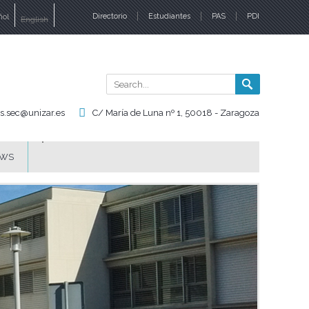
ñol
Directorio
Estudiantes
PAS
PDI
English
nguages
Search
Search
form
is.sec@unizar.es
C/ María de Luna nº 1, 50018 - Zaragoza
WS