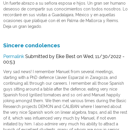
Un fuerte abrazo a su señora esposa e hijos. Un gran ser humano
deseoso de compartir sus conocimientos con todos nosotros. Lo
recordaré en sus visitas a Guadalajara, México y en aquellas
ocasiones que platiqué con él en Palma de Mallorca y Reims.
Deja un gran legado.
Sincere condolences
Permalink
Submitted by
Eike Best
on Wed, 11/30/2022 -
00:53
Very sad news! I remember Manuel from several meetings,
starting with a PhD defence (Javier Esparza) in Zaragoza, and
continuing all through our careers. I remember all those Spanish
guys sitting around a table after the defence, eating very nice
Spanish food (grilled tomatoes and so on) and Manuel happily
joking amongst them. We then met various times during the Basic
Research projects DEMON and CALIBAN where I learned about
the very nice Spanish work on linear algebra, traps, and all the rest
of it, which was influenced very much by Manuel, if not even
initiated by him. I also admire very much his ability to attract a
bunch of excellent students, many of whom are now in senior