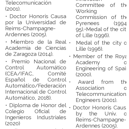
Telecomunicación
Committee of the
(2001).
Working
• Doctor Honoris Causa
Commission of the
por la Universidad de
Pyrenees (1994-
Reims-Champagne-
95).•Medal of the city
Ardennes (2005).
of Lille (1996).
• Miembro de la Real
• Medal of the city of
Academia de Ciencias
Lille (1996).
de Zaragoza (2014).
•
Member of the Royal
• Premio Nacional de
Academy of
Control Automático
Engineering of Spain
(CEA/IFAC, Comité
(2000).
Español de Control
•
Award from the
Automático/Federación
Association of
Internacional de Control
Telecommunications
Automático, 2018).
Engineers (2001).
• Diploma de Honor del
•
Doctor Honoris Causa
Colegio Oficial de
by the Univ. of
Ingenieros Industriales
Reims-Champagne-
(2020)
Ardennes (2005).