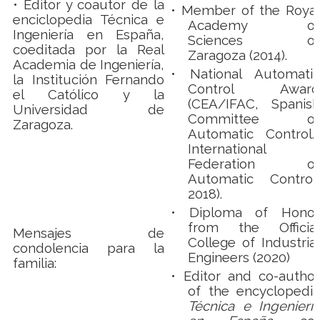
• Editor y coautor de la
•
Member of the Royal
enciclopedia Técnica e
Academy of
Ingeniería en España,
Sciences of
coeditada por la Real
Zaragoza (2014).
Academia de Ingeniería,
•
National Automatic
la Institución Fernando
Control Award
el Católico y la
(CEA/IFAC, Spanish
Universidad de
Committee of
Zaragoza.
Automatic Control/
International
Federation of
Automatic Control,
2018).
•
Diploma of Honor
from the Official
Mensajes de
College of Industrial
condolencia para la
Engineers (2020)
familia:
•
Editor and co-author
of the encyclopedia
Técnica e Ingeniería