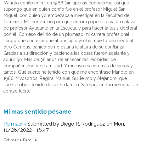
Manolo confió en mí en 1986 (sin apenas conocerme, así que
supongo que en quien confió fue en el profesor Miguel San
Miguel, con quien yo empezaba a investigar en la Facultad de
Ciencias). Me convenció para que echara papeles para una plaza
de profesor Ayudante en la Escuela, y para hacer la tesis doctoral
con él. Con eso definió de un plumazo mi carrera profesional.
Tengo que confesar que al principio yo iba muerto de miedo al
otro Campus, pánico de no estar a la altura de su confianza.
Gracias a su dirección y paciencia las cosas fueron adelante y
aquí sigo. Más de 36 años de enseñanzas recibidas, de
compañerismo y de amistad. Y mi caso es uno más de tantos y
tantos. Qué suerte he tenido con que me encontrase Manolo en
1986. Y vosotros, Regina, Manuel Guillermo y Alejandro, qué
suerte habéis tenido de ser su familia. Siempre en mi memoria. Un
abrazo fuerte.
Mi mas sentido pésame
Permalink
Submitted by
Diego R. Rodríguez
on Mon,
11/28/2022 - 16:47
Estimada Familia,