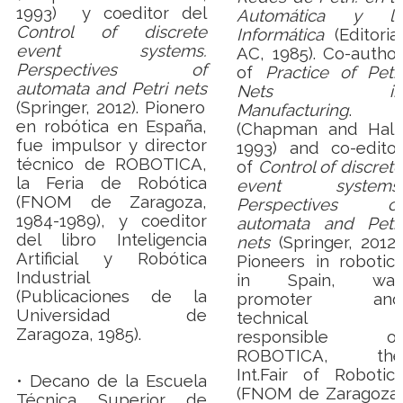
1993)
y coeditor del
Automática y la
Control of discrete
Informática
(Editorial
event systems.
AC, 1985). Co-author
Perspectives of
of
Practice of Petri
automata and Petri nets
Nets in
(Springer, 2012). Pionero
Manufacturing
.
en robótica en España,
(Chapman and Hall,
fue impulsor y director
1993) and co-editor
técnico de ROBOTICA,
of
Control of discrete
la Feria de Robótica
event systems.
(FNOM de Zaragoza,
Perspectives of
1984-1989), y coeditor
automata and Petri
del libro Inteligencia
nets
(Springer, 2012).
Artificial y Robótica
Pioneers in robotics
Industrial
in Spain, was
(Publicaciones de la
promoter and
Universidad de
technical
Zaragoza, 1985).
responsible of
ROBOTICA, the
Int.
Fair of Robotics
• Decano de la Escuela
(FNOM de Zaragoza,
Técnica Superior de