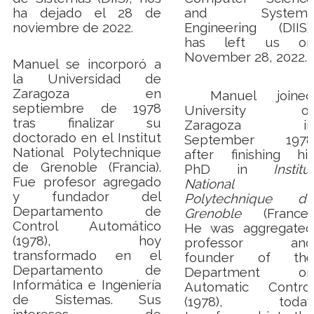
ha dejado el 28 de
and Systems
noviembre de 2022.
Engineering (DIIS),
has left us on
November 28, 2022.
Manuel se incorporó a
la Universidad de
Zaragoza en
Manuel joined
septiembre de 1978
University of
tras finalizar su
Zaragoza in
doctorado en el Institut
September 1978
National Polytechnique
after finishing his
de Grenoble (Francia).
PhD in
Institut
Fue profesor agregado
National
y fundador del
Polytechnique de
Departamento de
Grenoble
(France).
Control Automático
He was aggregated
(1978), hoy
professor and
transformado en el
founder of the
Departamento de
Department on
Informática e Ingeniería
Automatic Control
de Sistemas. Sus
(1978), today