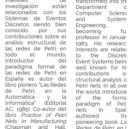
intereses de
transformed into the
investigación están
Department of
relacionados con los
Computer Science
Sistemas de Eventos
and Systems
Discretos siendo bien
Engineering
,
conocido por sus
becoming full
contribuciones sobre el
professor in January
análisis estructural de
1983. His research
las redes de Petri en
interests are related
todo el mundo.
to the Discrete
Introductor del
Event Systems being
paradigma formal de
well known for his
las redes de Petri en
contributions on
España es autor del
structural analysis of
libro pionero “Las Redes
Petri nets in all over
de Petri: en la
the world.
Introducer
Automática y la
of the formal
Informática” (Editorial
paradigm of Petri
AC, 1985).
Co-autor del
nets in Spain
libro
Practice of Petri
authored the
Nets in Manufacturing
pioneering book
Las
(Chapman and Hall,
Redes de Petri: en la