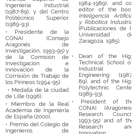
1984-1989), and co-
Ingeniería Industrial
editor of the book
(1987-89), y del Centro
Inteligencia Artificial
Politécnico Superior
y Robótica Industrial
(1989-93).
(Publicaciones de la
• Presidente de la
Universidad de
CONAI (Consejo
Zaragoza, 1985).
Aragonés de
Investigación, 1993-95) y
•
Dean of the High
de la Comisión de
Technical School on
Investigación e
Industrial
Innovación de la
Engineering (1987-
Comisión de Trabajo de
89), and of the High
los Pirineos (1994-95).
Polytechnic Center
• Medalla de la ciudad
(1989-93).
de Lille (1996).
• President of the
• Miembro de la Real
CONAI (Aragonese
Academia de Ingeniería
Research Council,
de España (2000).
1993-95) and of the
•
Premio del Colegio de
Research and
Ingenieros de
Innovation