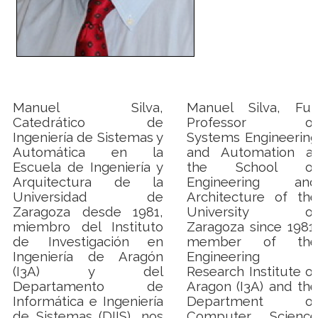
Manuel Silva,
Manuel Silva, Full
Catedrático de
Professor of
Ingeniería de Sistemas y
Systems Engineering
Automática en la
and Automation at
Escuela de Ingeniería y
the School of
Arquitectura de la
Engineering and
Universidad de
Architecture of the
Zaragoza desde 1981,
University of
miembro del Instituto
Zaragoza since 1981,
de Investigación en
member of the
Ingeniería de Aragón
Engineering
(I3A) y del
Research Institute of
Departamento de
Aragon (I3A) and the
Informática e Ingeniería
Department of
de Sistemas (DIIS), nos
Computer Science