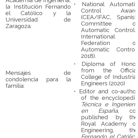
Academia de Ingeniería,
•
National Automatic
la Institución Fernando
Control Award
el Católico y la
(CEA/IFAC, Spanish
Universidad de
Committee of
Zaragoza.
Automatic Control/
International
Federation of
Automatic Control,
2018).
•
Diploma of Honor
from the Official
Mensajes de
College of Industrial
condolencia para la
Engineers (2020)
familia:
•
Editor and co-author
of the encyclopedia
Técnica e Ingeniería
en España
, co-
published by the
Royal Academy of
Engineering, the
Fernando el Católico