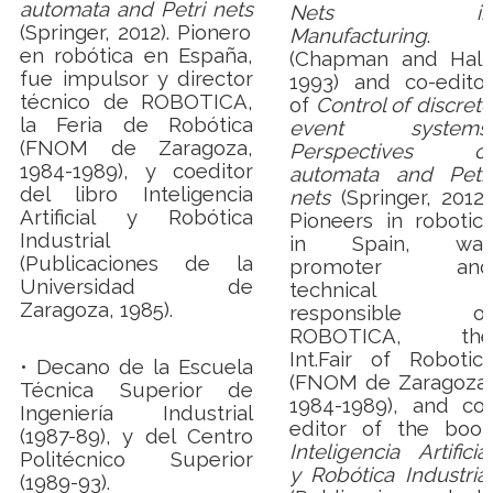
automata and Petri nets
Nets in
(Springer, 2012). Pionero
Manufacturing
.
en robótica en España,
(Chapman and Hall,
fue impulsor y director
1993) and co-editor
técnico de ROBOTICA,
of
Control of discrete
la Feria de Robótica
event systems.
(FNOM de Zaragoza,
Perspectives of
1984-1989), y coeditor
automata and Petri
del libro Inteligencia
nets
(Springer, 2012).
Artificial y Robótica
Pioneers in robotics
Industrial
in Spain, was
(Publicaciones de la
promoter and
Universidad de
technical
Zaragoza, 1985).
responsible of
ROBOTICA, the
Int.
Fair of Robotics
• Decano de la Escuela
(FNOM de Zaragoza,
Técnica Superior de
1984-1989), and co-
Ingeniería Industrial
editor of the book
(1987-89), y del Centro
Inteligencia Artificial
Politécnico Superior
y Robótica Industrial
(1989-93).