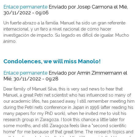
Enlace permanente
Enviado por
Josep Carmona
el Mié,
30/11/2022 - 09:06
Un fuerte abrazo a la familia. Manuel ha sido un gran referente
internacional, y un faro a nivel nacional de cómo hacer
investigación de impacto. Su legado es difícil de igualar. Mucho
ánimo.
Condolences, we will miss Manolo!
Enlace permanente
Enviado por
Armin Zimmermann
el
Mié, 30/11/2022 - 09:28
Dear family of Manuel Silva, this is very sad news to hear that
Manuel, a great Petri net scientist who has influenced so many of
our academic lifes, has passed away. I still remember meeting him
during the Petri nets conference in Japan in 1996 (after reading his
many papers for my PhD work), when he invited me to visit his
research group in Zaragoza. I took this chance a little later for
some months, and still Zaragoza feels like a "second scientific
home" for me because of that great time. The research topics and