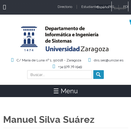
Directorio
Estudiantes
Español
PAS
PDI
English
Idiomas
C/ María de Luna nº 1, 50018 - Zaragoza
diis.sec@unizar.es
+34 976 76 1949
Buscar
Formulario de búsqueda
☰ Menu
Manuel Silva Suárez