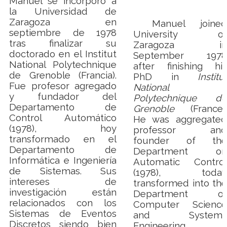
Manuel se incorporó a
la Universidad de
Zaragoza en
Manuel joined
septiembre de 1978
University of
tras finalizar su
Zaragoza in
doctorado en el Institut
September 1978
National Polytechnique
after finishing his
de Grenoble (Francia).
PhD in
Institut
Fue profesor agregado
National
y fundador del
Polytechnique de
Departamento de
Grenoble
(France).
Control Automático
He was aggregated
(1978), hoy
professor and
transformado en el
founder of the
Departamento de
Department on
Informática e Ingeniería
Automatic Control
de Sistemas. Sus
(1978), today
intereses de
transformed into the
investigación están
Department of
relacionados con los
Computer Science
Sistemas de Eventos
and Systems
Discretos siendo bien
Engineering
,