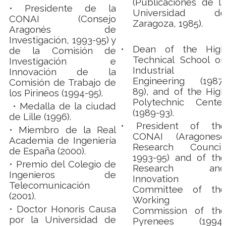
(Publicaciones de la
• Presidente de la
Universidad de
CONAI (Consejo
Zaragoza, 1985).
Aragonés de
Investigación, 1993-95) y
•
Dean of the High
de la Comisión de
Technical School on
Investigación e
Industrial
Innovación de la
Engineering (1987-
Comisión de Trabajo de
89), and of the High
los Pirineos (1994-95).
Polytechnic Center
• Medalla de la ciudad
(1989-93).
de Lille (1996).
• President of the
• Miembro de la Real
CONAI (Aragonese
Academia de Ingeniería
Research Council,
de España (2000).
1993-95) and of the
•
Premio del Colegio de
Research and
Ingenieros de
Innovation
Telecomunicación
Committee of the
(2001).
Working
• Doctor Honoris Causa
Commission of the
por la Universidad de
Pyrenees (1994-