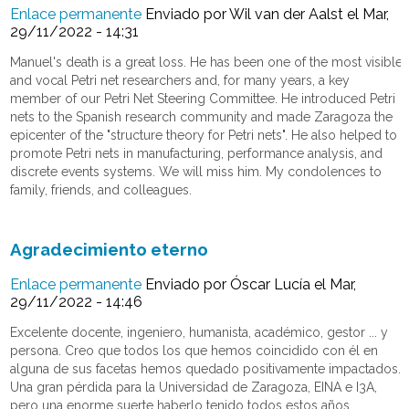
Enlace permanente
Enviado por
Wil van der Aalst
el Mar,
29/11/2022 - 14:31
Manuel's death is a great loss. He has been one of the most visible
and vocal Petri net researchers and, for many years, a key
member of our Petri Net Steering Committee. He introduced Petri
nets to the Spanish research community and made Zaragoza the
epicenter of the "structure theory for Petri nets". He also helped to
promote Petri nets in manufacturing, performance analysis, and
discrete events systems. We will miss him. My condolences to
family, friends, and colleagues.
Agradecimiento eterno
Enlace permanente
Enviado por
Óscar Lucía
el Mar,
29/11/2022 - 14:46
Excelente docente, ingeniero, humanista, académico, gestor ... y
persona. Creo que todos los que hemos coincidido con él en
alguna de sus facetas hemos quedado positivamente impactados.
Una gran pérdida para la Universidad de Zaragoza, EINA e I3A,
pero una enorme suerte haberlo tenido todos estos años.