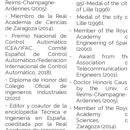
Reims-Champagne-
95).•Medal of the city
Ardennes (2005).
of Lille (1996).
• Miembro de la Real
• Medal of the city of
Academia de Ciencias
Lille (1996).
de Zaragoza (2014).
•
Member of the Royal
• Premio Nacional de
Academy of
Control Automático
Engineering of Spain
(CEA/IFAC, Comité
(2000).
Español de Control
•
Award from the
Automático/Federación
Association of
Internacional de Control
Telecommunications
Automático, 2018).
Engineers (2001).
• Diploma de Honor del
•
Doctor Honoris Causa
Colegio Oficial de
by the Univ. of
Ingenieros Industriales
Reims-Champagne-
(2020)
Ardennes (2005).
• Editor y coautor de la
•
Member of the Royal
enciclopedia Técnica e
Academy of
Ingeniería en España,
Sciences of
coeditada por la Real
Zaragoza (2014).