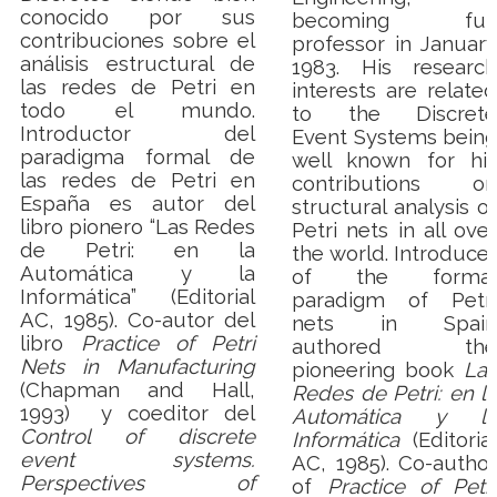
conocido por sus
becoming full
contribuciones sobre el
professor in January
análisis estructural de
1983. His research
las redes de Petri en
interests are related
todo el mundo.
to the Discrete
Introductor del
Event Systems being
paradigma formal de
well known for his
las redes de Petri en
contributions on
España es autor del
structural analysis of
libro pionero “Las Redes
Petri nets in all over
de Petri: en la
the world.
Introducer
Automática y la
of the formal
Informática” (Editorial
paradigm of Petri
AC, 1985).
Co-autor del
nets in Spain
libro
Practice of Petri
authored the
Nets in Manufacturing
pioneering book
Las
(Chapman and Hall,
Redes de Petri: en la
1993)
y coeditor del
Automática y la
Control of discrete
Informática
(Editorial
event systems.
AC, 1985). Co-author
Perspectives of
of
Practice of Petri