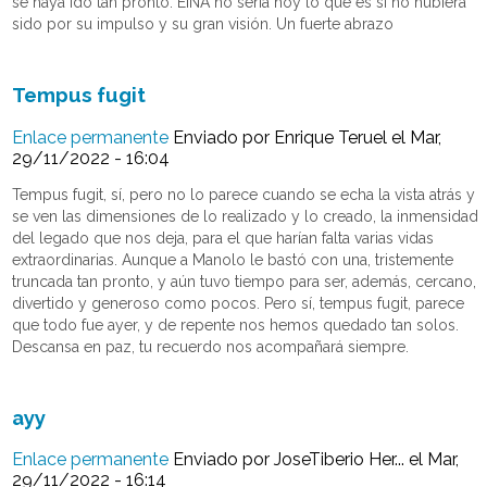
se haya ido tan pronto. EINA no seria hoy lo que es si no hubiera
sido por su impulso y su gran visión. Un fuerte abrazo
Tempus fugit
Enlace permanente
Enviado por
Enrique Teruel
el Mar,
29/11/2022 - 16:04
Tempus fugit, sí, pero no lo parece cuando se echa la vista atrás y
se ven las dimensiones de lo realizado y lo creado, la inmensidad
del legado que nos deja, para el que harían falta varias vidas
extraordinarias. Aunque a Manolo le bastó con una, tristemente
truncada tan pronto, y aún tuvo tiempo para ser, además, cercano,
divertido y generoso como pocos. Pero sí, tempus fugit, parece
que todo fue ayer, y de repente nos hemos quedado tan solos.
Descansa en paz, tu recuerdo nos acompañará siempre.
ayy
Enlace permanente
Enviado por
JoseTiberio Her...
el Mar,
29/11/2022 - 16:14