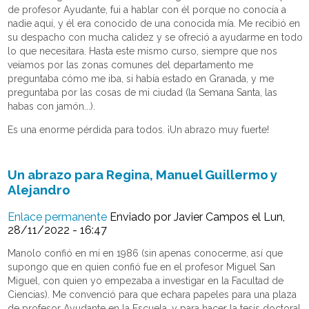
de profesor Ayudante, fui a hablar con él porque no conocía a
nadie aquí, y él era conocido de una conocida mía. Me recibió en
su despacho con mucha calidez y se ofreció a ayudarme en todo
lo que necesitara. Hasta este mismo curso, siempre que nos
veíamos por las zonas comunes del departamento me
preguntaba cómo me iba, si había estado en Granada, y me
preguntaba por las cosas de mi ciudad (la Semana Santa, las
habas con jamón...).
Es una enorme pérdida para todos. ¡Un abrazo muy fuerte!
Un abrazo para Regina, Manuel Guillermo y
Alejandro
Enlace permanente
Enviado por
Javier Campos
el Lun,
28/11/2022 - 16:47
Manolo confió en mí en 1986 (sin apenas conocerme, así que
supongo que en quien confió fue en el profesor Miguel San
Miguel, con quien yo empezaba a investigar en la Facultad de
Ciencias). Me convenció para que echara papeles para una plaza
de profesor Ayudante en la Escuela, y para hacer la tesis doctoral