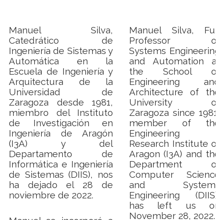
Manuel Silva,
Manuel Silva, Full
Catedrático de
Professor of
Ingeniería de Sistemas y
Systems Engineering
Automática en la
and Automation at
Escuela de Ingeniería y
the School of
Arquitectura de la
Engineering and
Universidad de
Architecture of the
Zaragoza desde 1981,
University of
miembro del Instituto
Zaragoza since 1981,
de Investigación en
member of the
Ingeniería de Aragón
Engineering
(I3A) y del
Research Institute of
Departamento de
Aragon (I3A) and the
Informática e Ingeniería
Department of
de Sistemas (DIIS), nos
Computer Science
ha dejado el 28 de
and Systems
noviembre de 2022.
Engineering (DIIS),
has left us on
November 28, 2022.