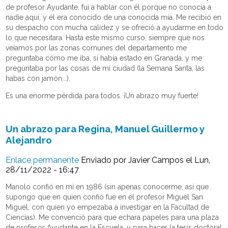
de profesor Ayudante, fui a hablar con él porque no conocía a
nadie aquí, y él era conocido de una conocida mía. Me recibió en
su despacho con mucha calidez y se ofreció a ayudarme en todo
lo que necesitara. Hasta este mismo curso, siempre que nos
veíamos por las zonas comunes del departamento me
preguntaba cómo me iba, si había estado en Granada, y me
preguntaba por las cosas de mi ciudad (la Semana Santa, las
habas con jamón...).
Es una enorme pérdida para todos. ¡Un abrazo muy fuerte!
Un abrazo para Regina, Manuel Guillermo y
Alejandro
Enlace permanente
Enviado por
Javier Campos
el Lun,
28/11/2022 - 16:47
Manolo confió en mí en 1986 (sin apenas conocerme, así que
supongo que en quien confió fue en el profesor Miguel San
Miguel, con quien yo empezaba a investigar en la Facultad de
Ciencias). Me convenció para que echara papeles para una plaza
de profesor Ayudante en la Escuela, y para hacer la tesis doctoral