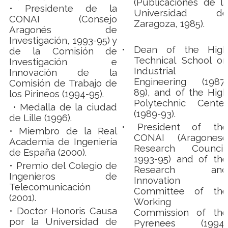
(Publicaciones de la
• Presidente de la
Universidad de
CONAI (Consejo
Zaragoza, 1985).
Aragonés de
Investigación, 1993-95) y
•
Dean of the High
de la Comisión de
Technical School on
Investigación e
Industrial
Innovación de la
Engineering (1987-
Comisión de Trabajo de
89), and of the High
los Pirineos (1994-95).
Polytechnic Center
• Medalla de la ciudad
(1989-93).
de Lille (1996).
• President of the
• Miembro de la Real
CONAI (Aragonese
Academia de Ingeniería
Research Council,
de España (2000).
1993-95) and of the
•
Premio del Colegio de
Research and
Ingenieros de
Innovation
Telecomunicación
Committee of the
(2001).
Working
• Doctor Honoris Causa
Commission of the
por la Universidad de
Pyrenees (1994-