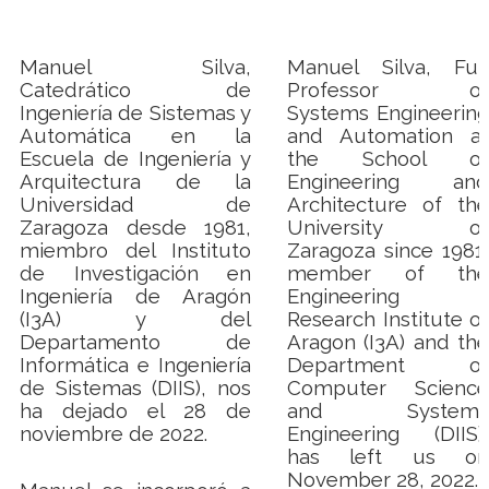
Manuel Silva,
Manuel Silva, Full
Catedrático de
Professor of
Ingeniería de Sistemas y
Systems Engineering
Automática en la
and Automation at
Escuela de Ingeniería y
the School of
Arquitectura de la
Engineering and
Universidad de
Architecture of the
Zaragoza desde 1981,
University of
miembro del Instituto
Zaragoza since 1981,
de Investigación en
member of the
Ingeniería de Aragón
Engineering
(I3A) y del
Research Institute of
Departamento de
Aragon (I3A) and the
Informática e Ingeniería
Department of
de Sistemas (DIIS), nos
Computer Science
ha dejado el 28 de
and Systems
noviembre de 2022.
Engineering (DIIS),
has left us on
November 28, 2022.