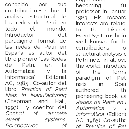
conocido por sus
becoming full
contribuciones sobre el
professor in January
análisis estructural de
1983. His research
las redes de Petri en
interests are related
todo el mundo.
to the Discrete
Introductor del
Event Systems being
paradigma formal de
well known for his
las redes de Petri en
contributions on
España es autor del
structural analysis of
libro pionero “Las Redes
Petri nets in all over
de Petri: en la
the world.
Introducer
Automática y la
of the formal
Informática” (Editorial
paradigm of Petri
AC, 1985).
Co-autor del
nets in Spain
libro
Practice of Petri
authored the
Nets in Manufacturing
pioneering book
Las
(Chapman and Hall,
Redes de Petri: en la
1993)
y coeditor del
Automática y la
Control of discrete
Informática
(Editorial
event systems.
AC, 1985). Co-author
Perspectives of
of
Practice of Petri