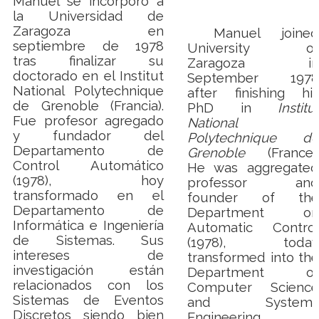
Manuel se incorporó a
la Universidad de
Zaragoza en
Manuel joined
septiembre de 1978
University of
tras finalizar su
Zaragoza in
doctorado en el Institut
September 1978
National Polytechnique
after finishing his
de Grenoble (Francia).
PhD in
Institut
Fue profesor agregado
National
y fundador del
Polytechnique de
Departamento de
Grenoble
(France).
Control Automático
He was aggregated
(1978), hoy
professor and
transformado en el
founder of the
Departamento de
Department on
Informática e Ingeniería
Automatic Control
de Sistemas. Sus
(1978), today
intereses de
transformed into the
investigación están
Department of
relacionados con los
Computer Science
Sistemas de Eventos
and Systems
Discretos siendo bien
Engineering
,