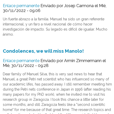
Enlace permanente
Enviado por
Josep Carmona
el Mié,
30/11/2022 - 09:06
Un fuerte abrazo a la familia. Manuel ha sido un gran referente
internacional, y un faro a nivel nacional de cómo hacer
investigación de impacto. Su legado es difícil de igualar. Mucho
ánimo.
Condolences, we will miss Manolo!
Enlace permanente
Enviado por
Armin Zimmermann
el
Mié, 30/11/2022 - 09:28
Dear family of Manuel Silva, this is very sad news to hear that
Manuel, a great Petri net scientist who has influenced so many of
our academic lifes, has passed away. I still remember meeting him
during the Petri nets conference in Japan in 1996 (after reading his
many papers for my PhD work), when he invited me to visit his
research group in Zaragoza. I took this chance a little later for
some months, and still Zaragoza feels like a "second scientific
home" for me because of that great time. The research topics and