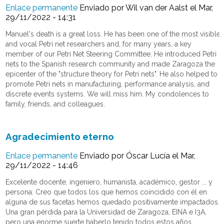
Enlace permanente
Enviado por
Wil van der Aalst
el Mar,
29/11/2022 - 14:31
Manuel's death is a great loss. He has been one of the most visible
and vocal Petri net researchers and, for many years, a key
member of our Petri Net Steering Committee. He introduced Petri
nets to the Spanish research community and made Zaragoza the
epicenter of the "structure theory for Petri nets". He also helped to
promote Petri nets in manufacturing, performance analysis, and
discrete events systems. We will miss him. My condolences to
family, friends, and colleagues.
Agradecimiento eterno
Enlace permanente
Enviado por
Óscar Lucía
el Mar,
29/11/2022 - 14:46
Excelente docente, ingeniero, humanista, académico, gestor ... y
persona. Creo que todos los que hemos coincidido con él en
alguna de sus facetas hemos quedado positivamente impactados.
Una gran pérdida para la Universidad de Zaragoza, EINA e I3A,
pero una enorme suerte haberlo tenido todos estos años.