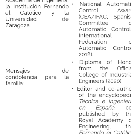
Academia de Ingeniería,
•
National Automatic
la Institución Fernando
Control Award
el Católico y la
(CEA/IFAC, Spanish
Universidad de
Committee of
Zaragoza.
Automatic Control/
International
Federation of
Automatic Control,
2018).
•
Diploma of Honor
from the Official
Mensajes de
College of Industrial
condolencia para la
Engineers (2020)
familia:
•
Editor and co-author
of the encyclopedia
Técnica e Ingeniería
en España
, co-
published by the
Royal Academy of
Engineering, the
Fernando el Católico