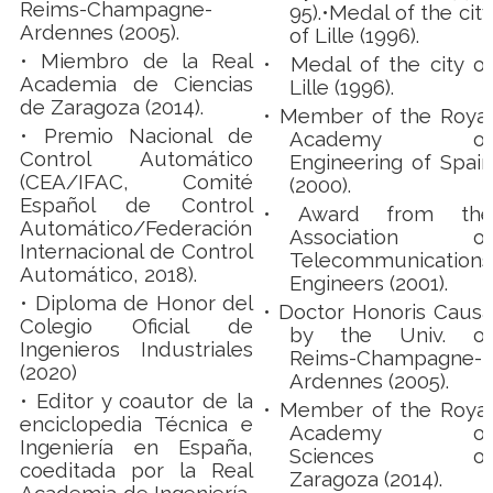
Reims-Champagne-
95).•Medal of the city
Ardennes (2005).
of Lille (1996).
• Miembro de la Real
• Medal of the city of
Academia de Ciencias
Lille (1996).
de Zaragoza (2014).
•
Member of the Royal
• Premio Nacional de
Academy of
Control Automático
Engineering of Spain
(CEA/IFAC, Comité
(2000).
Español de Control
•
Award from the
Automático/Federación
Association of
Internacional de Control
Telecommunications
Automático, 2018).
Engineers (2001).
• Diploma de Honor del
•
Doctor Honoris Causa
Colegio Oficial de
by the Univ. of
Ingenieros Industriales
Reims-Champagne-
(2020)
Ardennes (2005).
• Editor y coautor de la
•
Member of the Royal
enciclopedia Técnica e
Academy of
Ingeniería en España,
Sciences of
coeditada por la Real
Zaragoza (2014).