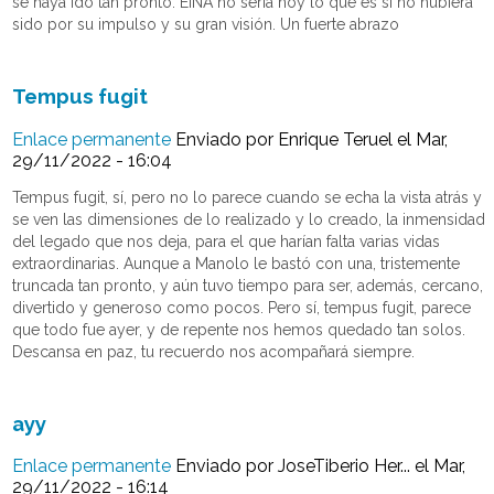
se haya ido tan pronto. EINA no seria hoy lo que es si no hubiera
sido por su impulso y su gran visión. Un fuerte abrazo
Tempus fugit
Enlace permanente
Enviado por
Enrique Teruel
el Mar,
29/11/2022 - 16:04
Tempus fugit, sí, pero no lo parece cuando se echa la vista atrás y
se ven las dimensiones de lo realizado y lo creado, la inmensidad
del legado que nos deja, para el que harían falta varias vidas
extraordinarias. Aunque a Manolo le bastó con una, tristemente
truncada tan pronto, y aún tuvo tiempo para ser, además, cercano,
divertido y generoso como pocos. Pero sí, tempus fugit, parece
que todo fue ayer, y de repente nos hemos quedado tan solos.
Descansa en paz, tu recuerdo nos acompañará siempre.
ayy
Enlace permanente
Enviado por
JoseTiberio Her...
el Mar,
29/11/2022 - 16:14