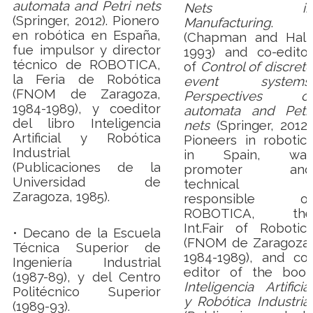
automata and Petri nets
Nets in
(Springer, 2012). Pionero
Manufacturing
.
en robótica en España,
(Chapman and Hall,
fue impulsor y director
1993) and co-editor
técnico de ROBOTICA,
of
Control of discrete
la Feria de Robótica
event systems.
(FNOM de Zaragoza,
Perspectives of
1984-1989), y coeditor
automata and Petri
del libro Inteligencia
nets
(Springer, 2012).
Artificial y Robótica
Pioneers in robotics
Industrial
in Spain, was
(Publicaciones de la
promoter and
Universidad de
technical
Zaragoza, 1985).
responsible of
ROBOTICA, the
Int.
Fair of Robotics
• Decano de la Escuela
(FNOM de Zaragoza,
Técnica Superior de
1984-1989), and co-
Ingeniería Industrial
editor of the book
(1987-89), y del Centro
Inteligencia Artificial
Politécnico Superior
y Robótica Industrial
(1989-93).