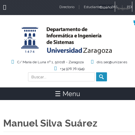
Directorio
Estudiantes
Español
PAS
PDI
English
Idiomas
C/ María de Luna nº 1, 50018 - Zaragoza
diis.sec@unizar.es
+34 976 76 1949
Buscar
Formulario de búsqueda
☰ Menu
Manuel Silva Suárez