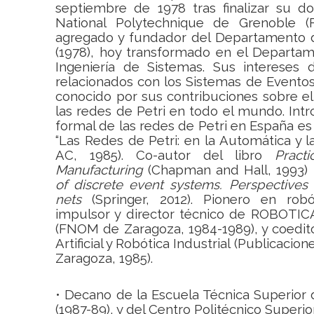
septiembre de 1978 tras finalizar su do
National Polytechnique de Grenoble (F
agregado y fundador del Departamento 
(1978), hoy transformado en el Departam
Ingeniería de Sistemas. Sus intereses d
relacionados con los Sistemas de Eventos
conocido por sus contribuciones sobre el 
las redes de Petri en todo el mundo. Int
formal de las redes de Petri en España es 
“Las Redes de Petri: en la Automática y la
AC, 1985).
Co-autor del libro
Pract
Manufacturing
(Chapman and Hall, 1993)
of discrete event systems.
Perspectives
nets
(Springer, 2012). Pionero en rob
impulsor y director técnico de ROBOTICA
(FNOM de Zaragoza, 1984-1989), y coeditor
Artificial y Robótica Industrial (Publicacio
Zaragoza, 1985).
• Decano de la Escuela Técnica Superior d
(1987-89), y del Centro Politécnico Superior