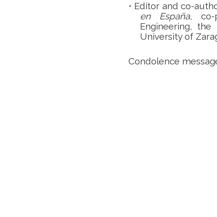
•
Editor and co-auth
en España
, co-
Engineering, the
University of Zara
Condolence messages