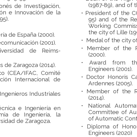
(1987-89), and of 
nés de Investigación,
ión e Innovación de la
• President of the 
95).
95) and of the R
Working Commissi
the city of Lille (19
ría de España (2000).
• Medal of the city of 
ecomunicación (2001).
•
Member of the R
versidad de Reims-
(2000).
•
Award from the
s de Zaragoza (2014).
Engineers (2001).
co (CEA/IFAC, Comité
•
Doctor Honoris C
ión Internacional de
Ardennes (2005).
•
Member of the R
Ingenieros Industriales
(2014).
•
National Automa
écnica e Ingeniería en
Committee of Aut
ia de Ingeniería, la
of Automatic Contr
ersidad de Zaragoza.
•
Diploma of Honor 
Engineers (2020)