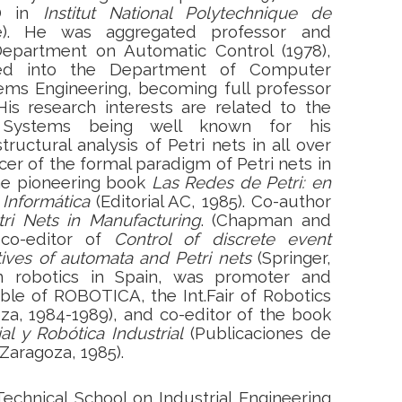
hD in
Institut National Polytechnique de
). He was aggregated professor and
epartment on Automatic Control (1978),
med into the Department of Computer
ems Engineering
, becoming full professor
His research interests are related to the
 Systems being well known for his
tructural analysis of Petri nets in all over
cer of the formal paradigm of Petri nets in
he pioneering book
Las Redes de Petri: en
 Informática
(Editorial AC, 1985). Co-author
tri Nets in Manufacturing
. (Chapman and
 co-editor of
Control of discrete event
ives of automata and Petri nets
(Springer,
in robotics in Spain, was promoter and
ible of ROBOTICA, the Int.
Fair of Robotics
a, 1984-1989), and co-editor of the book
cial y Robótica Industrial
(Publicaciones de
Zaragoza, 1985).
echnical School on Industrial Engineering