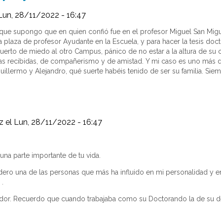
Lun, 28/11/2022 - 16:47
que supongo que en quien confió fue en el profesor Miguel San Migue
 plaza de profesor Ayudante en la Escuela, y para hacer la tesis doc
uerto de miedo al otro Campus, pánico de no estar a la altura de su c
as recibidas, de compañerismo y de amistad. Y mi caso es uno más d
illermo y Alejandro, qué suerte habéis tenido de ser su familia. Sie
z
el Lun, 28/11/2022 - 16:47
 una parte importante de tu vida.
ero una de las personas que más ha influido en mi personalidad y en
 .
ajador. Recuerdo que cuando trabajaba como su Doctorando la de su 