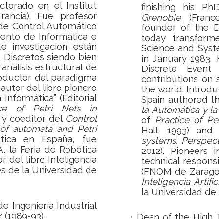
ctorado en el Institut
finishing his P
rancia). Fue profesor
Grenoble
(France
de Control Automático
founder of the D
ento de Informática e
today transfor
e investigación están
Science and Syst
 Discretos siendo bien
in January 1983. 
análisis estructural de
Discrete Event
roductor del paradigma
contributions on s
autor del libro pionero
the world.
Introdu
 Informática” (Editorial
Spain authored t
ice of Petri Nets in
la Automática y la
y coeditor del
Control
of
Practice of Pe
 of automata and Petri
Hall, 1993) and
ótica en España, fue
systems. Perspect
, la Feria de Robótica
2012). Pioneers 
 del libro Inteligencia
technical respons
nes de la Universidad de
(FNOM de Zaragoz
Inteligencia Artifi
la Universidad de 
e Ingeniería Industrial
 (1989-93).
•
Dean of the High T