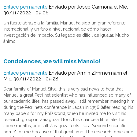
Enlace permanente
Enviado por
Josep Carmona
el Mié,
30/11/2022 - 09:06
Un fuerte abrazo a la familia. Manuel ha sido un gran referente
internacional, y un faro a nivel nacional de cómo hacer
investigación de impacto. Su legado es difícil de igualar. Mucho
ánimo.
Condolences, we will miss Manolo!
Enlace permanente
Enviado por
Armin Zimmermann
el
Mié, 30/11/2022 - 09:28
Dear family of Manuel Silva, this is very sad news to hear that
Manuel, a great Petri net scientist who has influenced so many of
our academic lifes, has passed away. I still remember meeting him
during the Petri nets conference in Japan in 1996 (after reading his
many papers for my PhD work), when he invited me to visit his
research group in Zaragoza. I took this chance a little later for
some months, and still Zaragoza feels like a "second scientific
home" for me because of that great time. The research topics and