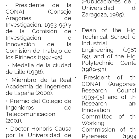
(Publicaciones de la
• Presidente de la
Universidad de
CONAI (Consejo
Zaragoza, 1985).
Aragonés de
Investigación, 1993-95) y
•
Dean of the High
de la Comisión de
Technical School on
Investigación e
Industrial
Innovación de la
Engineering (1987-
Comisión de Trabajo de
89), and of the High
los Pirineos (1994-95).
Polytechnic Center
• Medalla de la ciudad
(1989-93).
de Lille (1996).
• President of the
• Miembro de la Real
CONAI (Aragonese
Academia de Ingeniería
Research Council,
de España (2000).
1993-95) and of the
•
Premio del Colegio de
Research and
Ingenieros de
Innovation
Telecomunicación
Committee of the
(2001).
Working
• Doctor Honoris Causa
Commission of the
por la Universidad de
Pyrenees (1994-