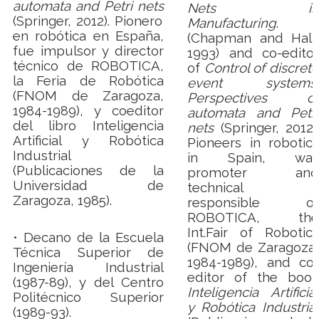
automata and Petri nets
Nets in
(Springer, 2012). Pionero
Manufacturing
.
en robótica en España,
(Chapman and Hall,
fue impulsor y director
1993) and co-editor
técnico de ROBOTICA,
of
Control of discrete
la Feria de Robótica
event systems.
(FNOM de Zaragoza,
Perspectives of
1984-1989), y coeditor
automata and Petri
del libro Inteligencia
nets
(Springer, 2012).
Artificial y Robótica
Pioneers in robotics
Industrial
in Spain, was
(Publicaciones de la
promoter and
Universidad de
technical
Zaragoza, 1985).
responsible of
ROBOTICA, the
Int.
Fair of Robotics
• Decano de la Escuela
(FNOM de Zaragoza,
Técnica Superior de
1984-1989), and co-
Ingeniería Industrial
editor of the book
(1987-89), y del Centro
Inteligencia Artificial
Politécnico Superior
y Robótica Industrial
(1989-93).