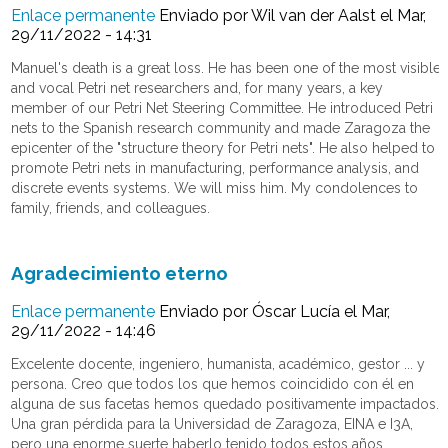
Enlace permanente
Enviado por
Wil van der Aalst
el Mar,
29/11/2022 - 14:31
Manuel's death is a great loss. He has been one of the most visible
and vocal Petri net researchers and, for many years, a key
member of our Petri Net Steering Committee. He introduced Petri
nets to the Spanish research community and made Zaragoza the
epicenter of the "structure theory for Petri nets". He also helped to
promote Petri nets in manufacturing, performance analysis, and
discrete events systems. We will miss him. My condolences to
family, friends, and colleagues.
Agradecimiento eterno
Enlace permanente
Enviado por
Óscar Lucía
el Mar,
29/11/2022 - 14:46
Excelente docente, ingeniero, humanista, académico, gestor ... y
persona. Creo que todos los que hemos coincidido con él en
alguna de sus facetas hemos quedado positivamente impactados.
Una gran pérdida para la Universidad de Zaragoza, EINA e I3A,
pero una enorme suerte haberlo tenido todos estos años.