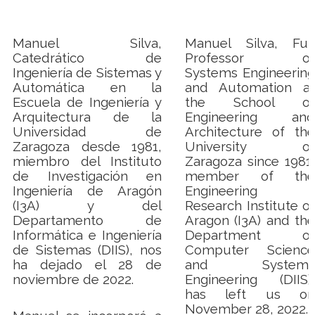
Manuel Silva,
Manuel Silva, Full
Catedrático de
Professor of
Ingeniería de Sistemas y
Systems Engineering
Automática en la
and Automation at
Escuela de Ingeniería y
the School of
Arquitectura de la
Engineering and
Universidad de
Architecture of the
Zaragoza desde 1981,
University of
miembro del Instituto
Zaragoza since 1981,
de Investigación en
member of the
Ingeniería de Aragón
Engineering
(I3A) y del
Research Institute of
Departamento de
Aragon (I3A) and the
Informática e Ingeniería
Department of
de Sistemas (DIIS), nos
Computer Science
ha dejado el 28 de
and Systems
noviembre de 2022.
Engineering (DIIS),
has left us on
November 28, 2022.