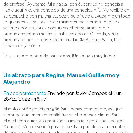
de profesor Ayudante, fui a hablar con él porque no conocía a
nadie aquí, y él era conocido de una conocida mía. Me recibió en
su despacho con mucha calidez y se ofreció a ayudarme en todo
lo que necesitara. Hasta este mismo curso, siempre que nos
veíamos por las zonas comunes del departamento me
preguntaba cómo me iba, si había estado en Granada, y me
preguntaba por las cosas de mi ciudad (la Semana Santa, las
habas con jamón...).
Es una enorme pérdida para todos. ¡Un abrazo muy fuerte!
Un abrazo para Regina, Manuel Guillermo y
Alejandro
Enlace permanente
Enviado por
Javier Campos
el Lun,
28/11/2022 - 16:47
Manolo confió en mí en 1986 (sin apenas conocerme, así que
supongo que en quien confió fue en el profesor Miguel San
Miguel, con quien yo empezaba a investigar en la Facultad de
Ciencias). Me convenció para que echara papeles para una plaza
de profesor Ayudante en la Escuela, y para hacer la tesis doctoral