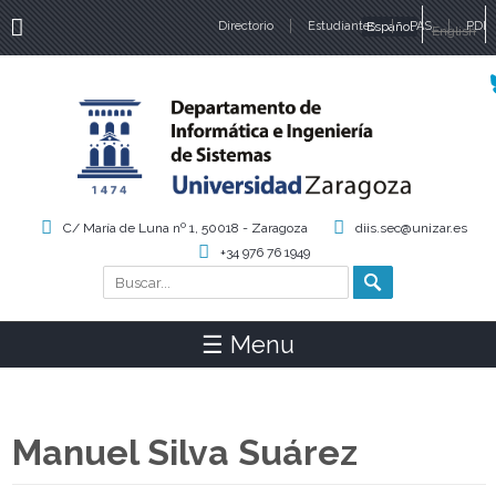
Directorio
Estudiantes
Español
PAS
PDI
English
Idiomas
C/ María de Luna nº 1, 50018 - Zaragoza
diis.sec@unizar.es
+34 976 76 1949
Buscar
Formulario de búsqueda
☰ Menu
Manuel Silva Suárez