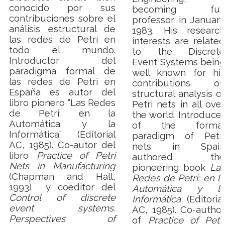
conocido por sus
becoming full
contribuciones sobre el
professor in January
análisis estructural de
1983. His research
las redes de Petri en
interests are related
todo el mundo.
to the Discrete
Introductor del
Event Systems being
paradigma formal de
well known for his
las redes de Petri en
contributions on
España es autor del
structural analysis of
libro pionero “Las Redes
Petri nets in all over
de Petri: en la
the world.
Introducer
Automática y la
of the formal
Informática” (Editorial
paradigm of Petri
AC, 1985).
Co-autor del
nets in Spain
libro
Practice of Petri
authored the
Nets in Manufacturing
pioneering book
Las
(Chapman and Hall,
Redes de Petri: en la
1993)
y coeditor del
Automática y la
Control of discrete
Informática
(Editorial
event systems.
AC, 1985). Co-author
Perspectives of
of
Practice of Petri