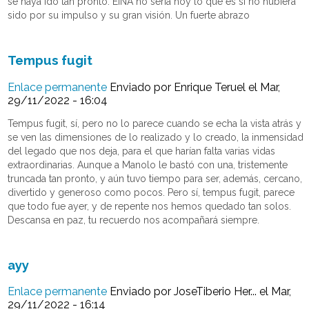
se haya ido tan pronto. EINA no seria hoy lo que es si no hubiera
sido por su impulso y su gran visión. Un fuerte abrazo
Tempus fugit
Enlace permanente
Enviado por
Enrique Teruel
el Mar,
29/11/2022 - 16:04
Tempus fugit, sí, pero no lo parece cuando se echa la vista atrás y
se ven las dimensiones de lo realizado y lo creado, la inmensidad
del legado que nos deja, para el que harían falta varias vidas
extraordinarias. Aunque a Manolo le bastó con una, tristemente
truncada tan pronto, y aún tuvo tiempo para ser, además, cercano,
divertido y generoso como pocos. Pero sí, tempus fugit, parece
que todo fue ayer, y de repente nos hemos quedado tan solos.
Descansa en paz, tu recuerdo nos acompañará siempre.
ayy
Enlace permanente
Enviado por
JoseTiberio Her...
el Mar,
29/11/2022 - 16:14