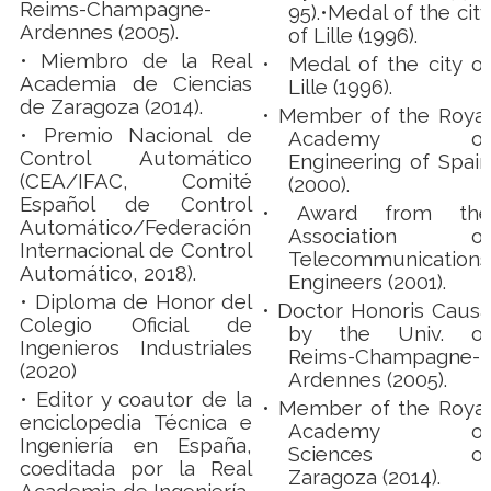
Reims-Champagne-
95).•Medal of the city
Ardennes (2005).
of Lille (1996).
• Miembro de la Real
• Medal of the city of
Academia de Ciencias
Lille (1996).
de Zaragoza (2014).
•
Member of the Royal
• Premio Nacional de
Academy of
Control Automático
Engineering of Spain
(CEA/IFAC, Comité
(2000).
Español de Control
•
Award from the
Automático/Federación
Association of
Internacional de Control
Telecommunications
Automático, 2018).
Engineers (2001).
• Diploma de Honor del
•
Doctor Honoris Causa
Colegio Oficial de
by the Univ. of
Ingenieros Industriales
Reims-Champagne-
(2020)
Ardennes (2005).
• Editor y coautor de la
•
Member of the Royal
enciclopedia Técnica e
Academy of
Ingeniería en España,
Sciences of
coeditada por la Real
Zaragoza (2014).