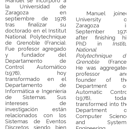
Manuel se incorporó a
la Universidad de
Zaragoza en
Manuel joined
septiembre de 1978
University of
tras finalizar su
Zaragoza in
doctorado en el Institut
September 1978
National Polytechnique
after finishing his
de Grenoble (Francia).
PhD in
Institut
Fue profesor agregado
National
y fundador del
Polytechnique de
Departamento de
Grenoble
(France).
Control Automático
He was aggregated
(1978), hoy
professor and
transformado en el
founder of the
Departamento de
Department on
Informática e Ingeniería
Automatic Control
de Sistemas. Sus
(1978), today
intereses de
transformed into the
investigación están
Department of
relacionados con los
Computer Science
Sistemas de Eventos
and Systems
Discretos siendo bien
Engineering
,