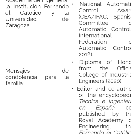
Academia de Ingeniería,
•
National Automatic
la Institución Fernando
Control Award
el Católico y la
(CEA/IFAC, Spanish
Universidad de
Committee of
Zaragoza.
Automatic Control/
International
Federation of
Automatic Control,
2018).
•
Diploma of Honor
from the Official
Mensajes de
College of Industrial
condolencia para la
Engineers (2020)
familia:
•
Editor and co-author
of the encyclopedia
Técnica e Ingeniería
en España
, co-
published by the
Royal Academy of
Engineering, the
Fernando el Católico