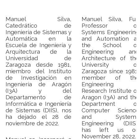
Manuel Silva,
Manuel Silva, Full
Catedrático de
Professor of
Ingeniería de Sistemas y
Systems Engineering
Automática en la
and Automation at
Escuela de Ingeniería y
the School of
Arquitectura de la
Engineering and
Universidad de
Architecture of the
Zaragoza desde 1981,
University of
miembro del Instituto
Zaragoza since 1981,
de Investigación en
member of the
Ingeniería de Aragón
Engineering
(I3A) y del
Research Institute of
Departamento de
Aragon (I3A) and the
Informática e Ingeniería
Department of
de Sistemas (DIIS), nos
Computer Science
ha dejado el 28 de
and Systems
noviembre de 2022.
Engineering (DIIS),
has left us on
November 28, 2022.