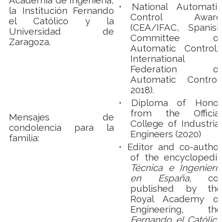
Academia de Ingeniería,
•
National Automatic
la Institución Fernando
Control Award
el Católico y la
(CEA/IFAC, Spanish
Universidad de
Committee of
Zaragoza.
Automatic Control/
International
Federation of
Automatic Control,
2018).
•
Diploma of Honor
from the Official
Mensajes de
College of Industrial
condolencia para la
Engineers (2020)
familia:
•
Editor and co-author
of the encyclopedia
Técnica e Ingeniería
en España
, co-
published by the
Royal Academy of
Engineering, the
Fernando el Católico