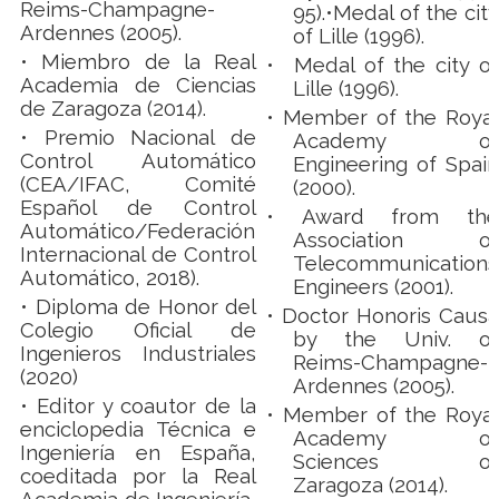
Reims-Champagne-
95).•Medal of the city
Ardennes (2005).
of Lille (1996).
• Miembro de la Real
• Medal of the city of
Academia de Ciencias
Lille (1996).
de Zaragoza (2014).
•
Member of the Royal
• Premio Nacional de
Academy of
Control Automático
Engineering of Spain
(CEA/IFAC, Comité
(2000).
Español de Control
•
Award from the
Automático/Federación
Association of
Internacional de Control
Telecommunications
Automático, 2018).
Engineers (2001).
• Diploma de Honor del
•
Doctor Honoris Causa
Colegio Oficial de
by the Univ. of
Ingenieros Industriales
Reims-Champagne-
(2020)
Ardennes (2005).
• Editor y coautor de la
•
Member of the Royal
enciclopedia Técnica e
Academy of
Ingeniería en España,
Sciences of
coeditada por la Real
Zaragoza (2014).