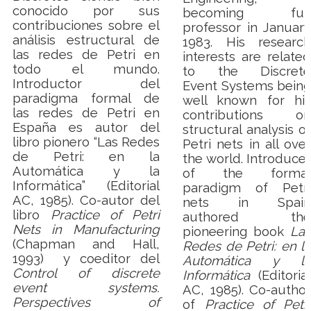
conocido por sus
becoming full
contribuciones sobre el
professor in January
análisis estructural de
1983. His research
las redes de Petri en
interests are related
todo el mundo.
to the Discrete
Introductor del
Event Systems being
paradigma formal de
well known for his
las redes de Petri en
contributions on
España es autor del
structural analysis of
libro pionero “Las Redes
Petri nets in all over
de Petri: en la
the world.
Introducer
Automática y la
of the formal
Informática” (Editorial
paradigm of Petri
AC, 1985).
Co-autor del
nets in Spain
libro
Practice of Petri
authored the
Nets in Manufacturing
pioneering book
Las
(Chapman and Hall,
Redes de Petri: en la
1993)
y coeditor del
Automática y la
Control of discrete
Informática
(Editorial
event systems.
AC, 1985). Co-author
Perspectives of
of
Practice of Petri