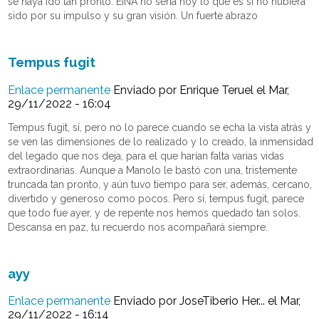
se haya ido tan pronto. EINA no seria hoy lo que es si no hubiera
sido por su impulso y su gran visión. Un fuerte abrazo
Tempus fugit
Enlace permanente
Enviado por
Enrique Teruel
el Mar,
29/11/2022 - 16:04
Tempus fugit, sí, pero no lo parece cuando se echa la vista atrás y
se ven las dimensiones de lo realizado y lo creado, la inmensidad
del legado que nos deja, para el que harían falta varias vidas
extraordinarias. Aunque a Manolo le bastó con una, tristemente
truncada tan pronto, y aún tuvo tiempo para ser, además, cercano,
divertido y generoso como pocos. Pero sí, tempus fugit, parece
que todo fue ayer, y de repente nos hemos quedado tan solos.
Descansa en paz, tu recuerdo nos acompañará siempre.
ayy
Enlace permanente
Enviado por
JoseTiberio Her...
el Mar,
29/11/2022 - 16:14