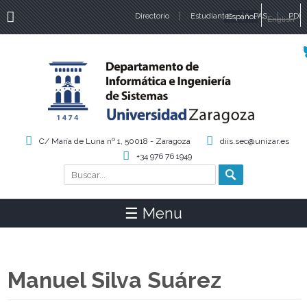
Directorio
Estudiantes
Español
PAS
PDI
English
Idiomas
C/ María de Luna nº 1, 50018 - Zaragoza
diis.sec@unizar.es
+34 976 76 1949
Buscar
Formulario de búsqueda
☰ Menu
Manuel Silva Suárez