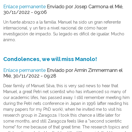
Enlace permanente
Enviado por
Josep Carmona
el Mié,
30/11/2022 - 09:06
Un fuerte abrazo a la familia. Manuel ha sido un gran referente
internacional, y un faro a nivel nacional de cómo hacer
investigación de impacto. Su legado es difícil de igualar. Mucho
ánimo.
Condolences, we will miss Manolo!
Enlace permanente
Enviado por
Armin Zimmermann
el
Mié, 30/11/2022 - 09:28
Dear family of Manuel Silva, this is very sad news to hear that
Manuel, a great Petri net scientist who has influenced so many of
our academic lifes, has passed away. I still remember meeting him
during the Petri nets conference in Japan in 1996 (after reading his
many papers for my PhD work), when he invited me to visit his
research group in Zaragoza. I took this chance a little later for
some months, and still Zaragoza feels like a "second scientific
home" for me because of that great time. The research topics and