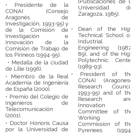
(Publicaciones de la
• Presidente de la
Universidad de
CONAI (Consejo
Zaragoza, 1985).
Aragonés de
Investigación, 1993-95) y
•
Dean of the High
de la Comisión de
Technical School on
Investigación e
Industrial
Innovación de la
Engineering (1987-
Comisión de Trabajo de
89), and of the High
los Pirineos (1994-95).
Polytechnic Center
• Medalla de la ciudad
(1989-93).
de Lille (1996).
• President of the
• Miembro de la Real
CONAI (Aragonese
Academia de Ingeniería
Research Council,
de España (2000).
1993-95) and of the
•
Premio del Colegio de
Research and
Ingenieros de
Innovation
Telecomunicación
Committee of the
(2001).
Working
• Doctor Honoris Causa
Commission of the
por la Universidad de
Pyrenees (1994-