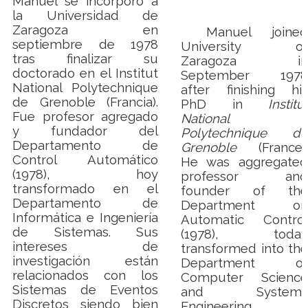
Manuel se incorporó a
la Universidad de
Zaragoza en
Manuel joined
septiembre de 1978
University of
tras finalizar su
Zaragoza in
doctorado en el Institut
September 1978
National Polytechnique
after finishing his
de Grenoble (Francia).
PhD in
Institut
Fue profesor agregado
National
y fundador del
Polytechnique de
Departamento de
Grenoble
(France).
Control Automático
He was aggregated
(1978), hoy
professor and
transformado en el
founder of the
Departamento de
Department on
Informática e Ingeniería
Automatic Control
de Sistemas. Sus
(1978), today
intereses de
transformed into the
investigación están
Department of
relacionados con los
Computer Science
Sistemas de Eventos
and Systems
Discretos siendo bien
Engineering
,