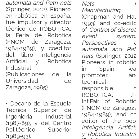
automata and Petri nets
Nets in
(Springer, 2012). Pionero
Manufacturing
.
en robótica en España,
(Chapman and Hall,
fue impulsor y director
1993) and co-editor
técnico de ROBOTICA,
of
Control of discrete
la Feria de Robótica
event systems.
(FNOM de Zaragoza,
Perspectives of
1984-1989), y coeditor
automata and Petri
del libro Inteligencia
nets
(Springer, 2012).
Artificial y Robótica
Pioneers in robotics
Industrial
in Spain, was
(Publicaciones de la
promoter and
Universidad de
technical
Zaragoza, 1985).
responsible of
ROBOTICA, the
Int.
Fair of Robotics
• Decano de la Escuela
(FNOM de Zaragoza,
Técnica Superior de
1984-1989), and co-
Ingeniería Industrial
editor of the book
(1987-89), y del Centro
Inteligencia Artificial
Politécnico Superior
y Robótica Industrial
(1989-93).