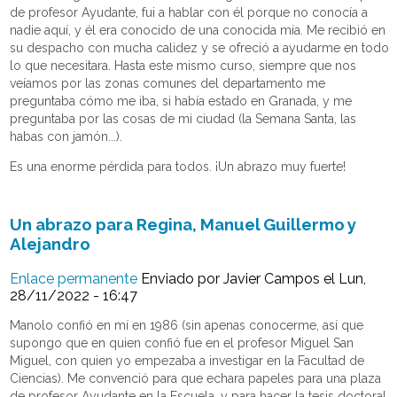
de profesor Ayudante, fui a hablar con él porque no conocía a
nadie aquí, y él era conocido de una conocida mía. Me recibió en
su despacho con mucha calidez y se ofreció a ayudarme en todo
lo que necesitara. Hasta este mismo curso, siempre que nos
veíamos por las zonas comunes del departamento me
preguntaba cómo me iba, si había estado en Granada, y me
preguntaba por las cosas de mi ciudad (la Semana Santa, las
habas con jamón...).
Es una enorme pérdida para todos. ¡Un abrazo muy fuerte!
Un abrazo para Regina, Manuel Guillermo y
Alejandro
Enlace permanente
Enviado por
Javier Campos
el Lun,
28/11/2022 - 16:47
Manolo confió en mí en 1986 (sin apenas conocerme, así que
supongo que en quien confió fue en el profesor Miguel San
Miguel, con quien yo empezaba a investigar en la Facultad de
Ciencias). Me convenció para que echara papeles para una plaza
de profesor Ayudante en la Escuela, y para hacer la tesis doctoral