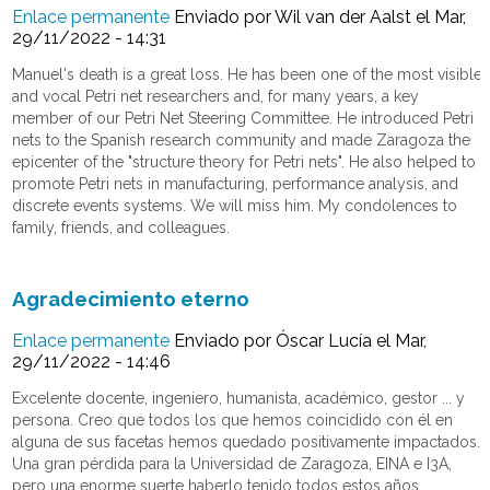
Enlace permanente
Enviado por
Wil van der Aalst
el Mar,
29/11/2022 - 14:31
Manuel's death is a great loss. He has been one of the most visible
and vocal Petri net researchers and, for many years, a key
member of our Petri Net Steering Committee. He introduced Petri
nets to the Spanish research community and made Zaragoza the
epicenter of the "structure theory for Petri nets". He also helped to
promote Petri nets in manufacturing, performance analysis, and
discrete events systems. We will miss him. My condolences to
family, friends, and colleagues.
Agradecimiento eterno
Enlace permanente
Enviado por
Óscar Lucía
el Mar,
29/11/2022 - 14:46
Excelente docente, ingeniero, humanista, académico, gestor ... y
persona. Creo que todos los que hemos coincidido con él en
alguna de sus facetas hemos quedado positivamente impactados.
Una gran pérdida para la Universidad de Zaragoza, EINA e I3A,
pero una enorme suerte haberlo tenido todos estos años.