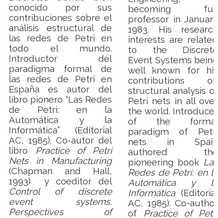
conocido por sus
becoming full
contribuciones sobre el
professor in January
análisis estructural de
1983. His research
las redes de Petri en
interests are related
todo el mundo.
to the Discrete
Introductor del
Event Systems being
paradigma formal de
well known for his
las redes de Petri en
contributions on
España es autor del
structural analysis of
libro pionero “Las Redes
Petri nets in all over
de Petri: en la
the world.
Introducer
Automática y la
of the formal
Informática” (Editorial
paradigm of Petri
AC, 1985).
Co-autor del
nets in Spain
libro
Practice of Petri
authored the
Nets in Manufacturing
pioneering book
Las
(Chapman and Hall,
Redes de Petri: en la
1993)
y coeditor del
Automática y la
Control of discrete
Informática
(Editorial
event systems.
AC, 1985). Co-author
Perspectives of
of
Practice of Petri