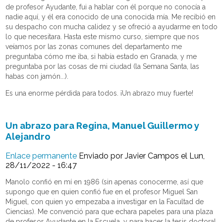
de profesor Ayudante, fui a hablar con él porque no conocía a
nadie aquí, y él era conocido de una conocida mía. Me recibió en
su despacho con mucha calidez y se ofreció a ayudarme en todo
lo que necesitara. Hasta este mismo curso, siempre que nos
veíamos por las zonas comunes del departamento me
preguntaba cómo me iba, si había estado en Granada, y me
preguntaba por las cosas de mi ciudad (la Semana Santa, las
habas con jamón...).
Es una enorme pérdida para todos. ¡Un abrazo muy fuerte!
Un abrazo para Regina, Manuel Guillermo y
Alejandro
Enlace permanente
Enviado por
Javier Campos
el Lun,
28/11/2022 - 16:47
Manolo confió en mí en 1986 (sin apenas conocerme, así que
supongo que en quien confió fue en el profesor Miguel San
Miguel, con quien yo empezaba a investigar en la Facultad de
Ciencias). Me convenció para que echara papeles para una plaza
de profesor Ayudante en la Escuela, y para hacer la tesis doctoral