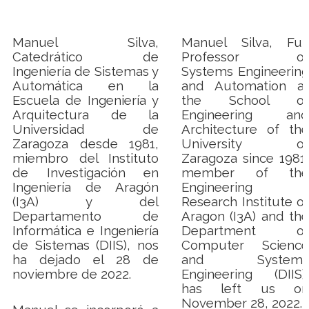
Manuel Silva,
Manuel Silva, Full
Catedrático de
Professor of
Ingeniería de Sistemas y
Systems Engineering
Automática en la
and Automation at
Escuela de Ingeniería y
the School of
Arquitectura de la
Engineering and
Universidad de
Architecture of the
Zaragoza desde 1981,
University of
miembro del Instituto
Zaragoza since 1981,
de Investigación en
member of the
Ingeniería de Aragón
Engineering
(I3A) y del
Research Institute of
Departamento de
Aragon (I3A) and the
Informática e Ingeniería
Department of
de Sistemas (DIIS), nos
Computer Science
ha dejado el 28 de
and Systems
noviembre de 2022.
Engineering (DIIS),
has left us on
November 28, 2022.