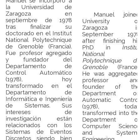
Manuel se incorporó a
la Universidad de
Zaragoza en
Manuel joined
septiembre de 1978
University of
tras finalizar su
Zaragoza in
doctorado en el Institut
September 1978
National Polytechnique
after finishing his
de Grenoble (Francia).
PhD in
Institut
Fue profesor agregado
National
y fundador del
Polytechnique de
Departamento de
Grenoble
(France).
Control Automático
He was aggregated
(1978), hoy
professor and
transformado en el
founder of the
Departamento de
Department on
Informática e Ingeniería
Automatic Control
de Sistemas. Sus
(1978), today
intereses de
transformed into the
investigación están
Department of
relacionados con los
Computer Science
Sistemas de Eventos
and Systems
Discretos siendo bien
Engineering
,