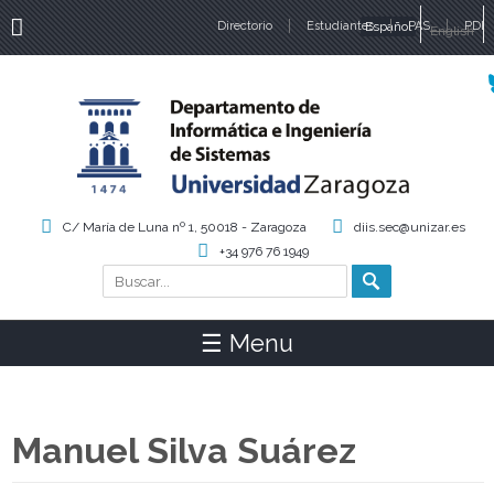
Directorio
Estudiantes
Español
PAS
PDI
English
Idiomas
C/ María de Luna nº 1, 50018 - Zaragoza
diis.sec@unizar.es
+34 976 76 1949
Buscar
Formulario de búsqueda
☰ Menu
Manuel Silva Suárez