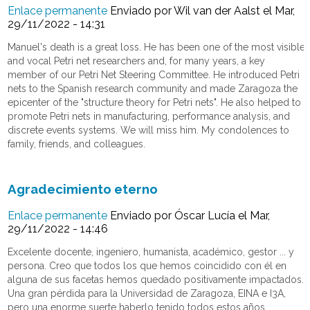
Enlace permanente
Enviado por
Wil van der Aalst
el Mar,
29/11/2022 - 14:31
Manuel's death is a great loss. He has been one of the most visible
and vocal Petri net researchers and, for many years, a key
member of our Petri Net Steering Committee. He introduced Petri
nets to the Spanish research community and made Zaragoza the
epicenter of the "structure theory for Petri nets". He also helped to
promote Petri nets in manufacturing, performance analysis, and
discrete events systems. We will miss him. My condolences to
family, friends, and colleagues.
Agradecimiento eterno
Enlace permanente
Enviado por
Óscar Lucía
el Mar,
29/11/2022 - 14:46
Excelente docente, ingeniero, humanista, académico, gestor ... y
persona. Creo que todos los que hemos coincidido con él en
alguna de sus facetas hemos quedado positivamente impactados.
Una gran pérdida para la Universidad de Zaragoza, EINA e I3A,
pero una enorme suerte haberlo tenido todos estos años.