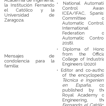
Academia de Ingeniería,
•
National Automatic
la Institución Fernando
Control Award
el Católico y la
(CEA/IFAC, Spanish
Universidad de
Committee of
Zaragoza.
Automatic Control/
International
Federation of
Automatic Control,
2018).
•
Diploma of Honor
from the Official
Mensajes de
College of Industrial
condolencia para la
Engineers (2020)
familia:
•
Editor and co-author
of the encyclopedia
Técnica e Ingeniería
en España
, co-
published by the
Royal Academy of
Engineering, the
Fernando el Católico