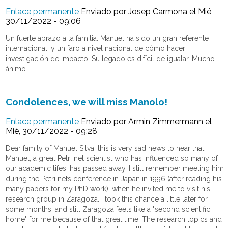
Enlace permanente
Enviado por
Josep Carmona
el Mié,
30/11/2022 - 09:06
Un fuerte abrazo a la familia. Manuel ha sido un gran referente
internacional, y un faro a nivel nacional de cómo hacer
investigación de impacto. Su legado es difícil de igualar. Mucho
ánimo.
Condolences, we will miss Manolo!
Enlace permanente
Enviado por
Armin Zimmermann
el
Mié, 30/11/2022 - 09:28
Dear family of Manuel Silva, this is very sad news to hear that
Manuel, a great Petri net scientist who has influenced so many of
our academic lifes, has passed away. I still remember meeting him
during the Petri nets conference in Japan in 1996 (after reading his
many papers for my PhD work), when he invited me to visit his
research group in Zaragoza. I took this chance a little later for
some months, and still Zaragoza feels like a "second scientific
home" for me because of that great time. The research topics and