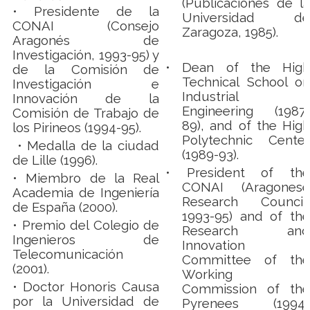
(Publicaciones de la
• Presidente de la
Universidad de
CONAI (Consejo
Zaragoza, 1985).
Aragonés de
Investigación, 1993-95) y
•
Dean of the High
de la Comisión de
Technical School on
Investigación e
Industrial
Innovación de la
Engineering (1987-
Comisión de Trabajo de
89), and of the High
los Pirineos (1994-95).
Polytechnic Center
• Medalla de la ciudad
(1989-93).
de Lille (1996).
• President of the
• Miembro de la Real
CONAI (Aragonese
Academia de Ingeniería
Research Council,
de España (2000).
1993-95) and of the
•
Premio del Colegio de
Research and
Ingenieros de
Innovation
Telecomunicación
Committee of the
(2001).
Working
• Doctor Honoris Causa
Commission of the
por la Universidad de
Pyrenees (1994-