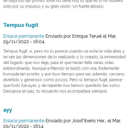
se haya ido tan pronto. EINA no seria hoy lo que es si no hubiera
sido por su impulso y su gran visión. Un fuerte abrazo
Tempus fugit
Enlace permanente
Enviado por
Enrique Teruel
el Mar,
29/11/2022 - 16:04
Tempus fugit, sí, pero no lo parece cuando se echa la vista atrás y
se ven las dimensiones de lo realizado y lo creado, la inmensidad
del legado que nos deja, para el que harían falta varias vidas
extraordinarias. Aunque a Manolo le bastó con una, tristemente
truncada tan pronto, y aún tuvo tiempo para ser, además, cercano,
divertido y generoso como pocos. Pero sí, tempus fugit, parece
que todo fue ayer, y de repente nos hemos quedado tan solos.
Descansa en paz, tu recuerdo nos acompañará siempre.
ayy
Enlace permanente
Enviado por
JoseTiberio Her...
el Mar,
29/11/2022 - 16:14