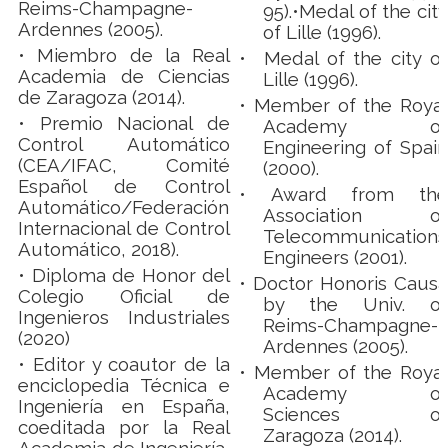
Reims-Champagne-
95).•Medal of the city
Ardennes (2005).
of Lille (1996).
• Miembro de la Real
• Medal of the city of
Academia de Ciencias
Lille (1996).
de Zaragoza (2014).
•
Member of the Royal
• Premio Nacional de
Academy of
Control Automático
Engineering of Spain
(CEA/IFAC, Comité
(2000).
Español de Control
•
Award from the
Automático/Federación
Association of
Internacional de Control
Telecommunications
Automático, 2018).
Engineers (2001).
• Diploma de Honor del
•
Doctor Honoris Causa
Colegio Oficial de
by the Univ. of
Ingenieros Industriales
Reims-Champagne-
(2020)
Ardennes (2005).
• Editor y coautor de la
•
Member of the Royal
enciclopedia Técnica e
Academy of
Ingeniería en España,
Sciences of
coeditada por la Real
Zaragoza (2014).