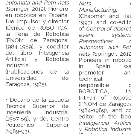
automata and Petri nets
Nets in
(Springer, 2012). Pionero
Manufacturing
.
en robótica en España,
(Chapman and Hall,
fue impulsor y director
1993) and co-editor
técnico de ROBOTICA,
of
Control of discrete
la Feria de Robótica
event systems.
(FNOM de Zaragoza,
Perspectives of
1984-1989), y coeditor
automata and Petri
del libro Inteligencia
nets
(Springer, 2012).
Artificial y Robótica
Pioneers in robotics
Industrial
in Spain, was
(Publicaciones de la
promoter and
Universidad de
technical
Zaragoza, 1985).
responsible of
ROBOTICA, the
Int.
Fair of Robotics
• Decano de la Escuela
(FNOM de Zaragoza,
Técnica Superior de
1984-1989), and co-
Ingeniería Industrial
editor of the book
(1987-89), y del Centro
Inteligencia Artificial
Politécnico Superior
y Robótica Industrial
(1989-93).